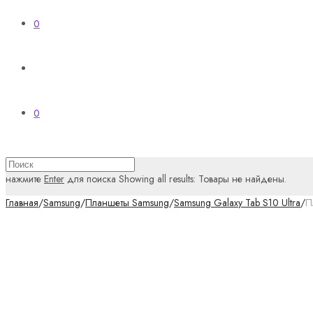
0
0
нажмите
Enter
для поиска
Showing all results:
Товары не найдены.
Главная
/
Samsung
/
Планшеты Samsung
/
Samsung Galaxy Tab S10 Ultra
/
П