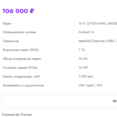
106 000
₽
Экран
14.6″ (2960×1848), AMOLE
Операционная система
Android 14
Процессор
MediaTek Dimensity 9300+ 
Встроенная память (ROM)
1 ТБ
Объем оперативной памяти
16 Gb
Основная камера МПикс
12 МП
Емкость аккумулятора, mAh
11200 мАч
Интерфейсы и подключения
USB Type-C, NFC
Ак
Количество
Кол-во