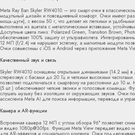
Meta Ray Ban Skyler RW4010 — это смарт-очки в классическом
модульный дизайн и повседневный комфорт. Очки имеют раз
мощь-дуги), с весом 50 г, что делает их легкими и удобным
выполнена из ацетата с металлическими вставками, устойчивы
Доступные цвета линз: Polarized Green, Transition Brown, Ph
обеспечивает 100% защиту от ультрафиолета. Интегрированн
12 МП (f/2.4) не нарушают эстетику, а магнитные модули поз
Очки совместимы с iOS и Android через приложение Meta Vi
Качественный звук и связь
Skyler RW4010 оснащены открытыми динамиками (14.2 мм) в
стереозвук с басами до 20 Гц и четкими высокими частотами.
позволяет подключаться к смартфону на расстоянии до 10 м
(5 шт.) обеспечивают четкие звонки и голосовые команды. Фу
слушать музыку без изоляции от окружающих звуков. Очки 
ассистента Meta AI для поиска информации, перевода и упра
Камера и AR-функции
Встроенная камера 12 МП с углом обзора 96° позволяет сним
и видео 1080p@30fps. Функция Meta View передает видео н
для AR-эффектов и социального контента. Очки поддерживаю