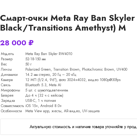
Смарт-очки Meta Ray Ban Skyle
Black/Transitions Amethyst) M
28 000
₽
Модель
Meta Ray Ban Skyler RW4010
Размер
52-18-150 мм
Вес
50 г
Линзы
Polarized Green, Transition Brown, Photochromic Brown, UV400
Динамики
14.2 мм стерео, 20 Гц – 20 кГц
Камера
12 МП (f/2.4, 96°), фото 3024×4032, видео 1080p@30fps
Связь
Bluetooth 5.3, Meta AI
Микрофоны
5 шт. с шумоподавлением
Батарея
До 4 ч (32 ч с кейсом)
Зарядка
USB-C, 1 ч полная
Совместимость
iOS 15+, Android 8.0+
Особенности
Meta View app, жесты, AR-видео, UV-защита
Актуальную стоимость и наличие товара уточняйте у прод