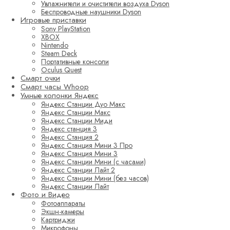
Увлажнители и очистители воздуха Dyson
Беспроводные наушники Dyson
Игровые приставки
Sony PlayStation
XBOX
Nintendo
Steam Deck
Портативные консоли
Oculus Quest
Смарт очки
Смарт часы Whoop
Умные колонки Яндекс
Яндекс Станции Дуо Макс
Яндекс Станции Макс
Яндекс Станции Миди
Яндекс станция 3
Яндекс Станция 2
Яндекс Станция Мини 3 Про
Яндекс Станция Мини 3
Яндекс Станции Мини (с часами)
Яндекс Станции Лайт 2
Яндекс Станции Мини (без часов)
Яндекс Станции Лайт
Фото и Видео
Фотоаппараты
Экшн-камеры
Картриджи
Микрофоны