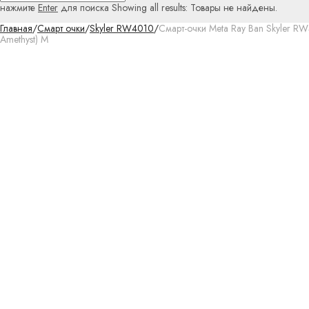
нажмите
Enter
для поиска
Showing all results:
Товары не найдены.
Главная
/
Смарт очки
/
Skyler RW4010
/
Смарт-очки Meta Ray Ban Skyler RW4
Amethyst) M