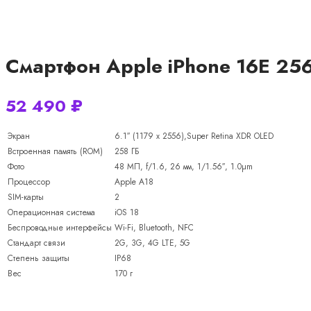
Смартфон Apple iPhone 16E 256
52 490
₽
Экран
6.1″ (1179 x 2556),Super Retina XDR OLED
Встроенная память (ROM)
258 ГБ
Фото
48 МП, f/1.6, 26 мм, 1/1.56″, 1.0µm
Процессор
Apple A18
SIM-карты
2
Операционная система
iOS 18
Беспроводные интерфейсы
Wi-Fi, Bluetooth, NFC
Стандарт связи
2G, 3G, 4G LTE, 5G
Степень защиты
IP68
Вес
170 г