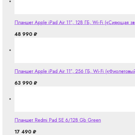
Планшет Apple iPad Air 11″, 128 ГБ, Wi-Fi («Сияющая зве
48 990
₽
Планшет Apple iPad Air 11″, 256 ГБ, Wi-Fi («Фиолетовый
63 990
₽
Планшет Redmi Pad SE 6/128 Gb Green
17 490
₽