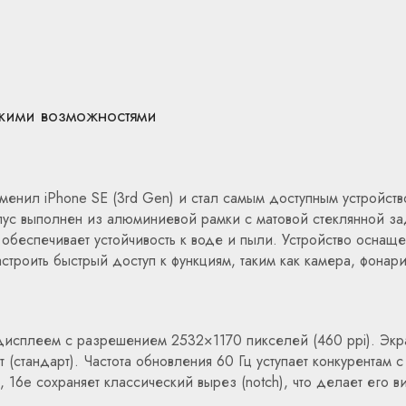
скими возможностями
менил iPhone SE (3rd Gen) и стал самым доступным устройство
орпус выполнен из алюминиевой рамки с матовой стеклянной за
 обеспечивает устойчивость к воде и пыли. Устройство оснащен
троить быстрый доступ к функциям, таким как камера, фонарик и
исплеем с разрешением 2532×1170 пикселей (460 ppi). Экра
т (стандарт). Частота обновления 60 Гц уступает конкурентам
, 16e сохраняет классический вырез (notch), что делает его в