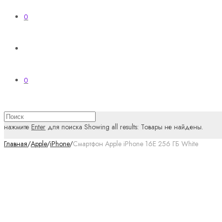
0
0
нажмите
Enter
для поиска
Showing all results:
Товары не найдены.
Главная
/
Apple
/
iPhone
/
Смартфон Apple iPhone 16E 256 ГБ White