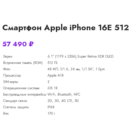
Смартфон Apple iPhone 16E 512
57 490
₽
Экран
6.1″ (1179 x 2556),Super Retina XDR OLED
Встроенная память (ROM)
512 ГБ
Фото
48 МП, f/1.6, 26 мм, 1/1.56″, 1.0µm
Процессор
Apple A18
SIM-карты
2
Операционная система
iOS 18
Беспроводные интерфейсы
Wi-Fi, Bluetooth, NFC
Стандарт связи
2G, 3G, 4G LTE, 5G
Степень защиты
IP68
Вес
170 г