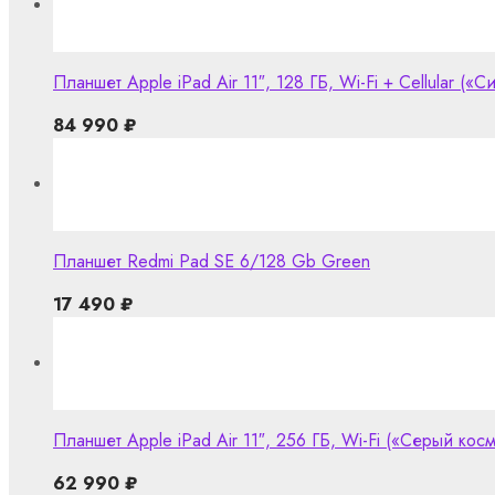
Планшет Apple iPad Air 11″, 128 ГБ, Wi-Fi + Cellular («С
84 990
₽
Планшет Redmi Pad SE 6/128 Gb Green
17 490
₽
Планшет Apple iPad Air 11″, 256 ГБ, Wi-Fi («Серый кос
62 990
₽