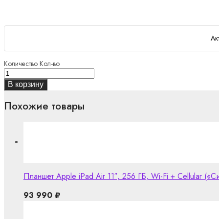
Ак
Количество
Кол-во
В корзину
Похожие товары
Планшет Apple iPad Air 11″, 256 ГБ, Wi-Fi + Cellular («С
93 990
₽