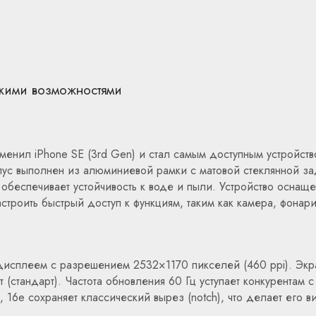
скими возможностями
менил iPhone SE (3rd Gen) и стал самым доступным устройство
орпус выполнен из алюминиевой рамки с матовой стеклянной за
 обеспечивает устойчивость к воде и пыли. Устройство оснащен
троить быстрый доступ к функциям, таким как камера, фонарик и
исплеем с разрешением 2532×1170 пикселей (460 ppi). Экра
т (стандарт). Частота обновления 60 Гц уступает конкурентам
, 16e сохраняет классический вырез (notch), что делает его в