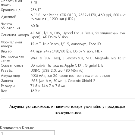
Оперативная
8 ГБ
память
Хранилище
256 ГБ
6.1″ Super Retina XDR OLED, 2532×1170, 460 ppi, 800 нит
Дисплей
(типичная), 1200 нит (HDR)
Частота
60 Гц
обновления
48 МП, f/1.6, OIS, Hybrid Focus Pixels, 2x оптический зум
Основная камера
(кроп), 4K Dolby Vision
Фронтальная
12 МП TrueDepth, f/1.9, автофокус, Face ID
камера
Видео
4K при 24/25/30/60 fps, Dolby Vision, HDR
Беспроводная
Wi-Fi 6 (802.11ax), Bluetooth 5.3, NFC, MagSafe, Qi2 15 Вт
связь
Сотовая связь
5G sub-6 ГГц (модем Apple C1X), Gigabit LTE
Разъём
USB-C (USB 2.0, до 480 Мбит/с)
Аккумулятор
4005 мАч, до 26 часов воспроизведения видео
Защита
IP68 (до 6 м, 30 мин), Ceramic Shield 2
Размеры
71.5 × 146.7 × 7.8 мм
Вес
169 г
Актуальную стоимость и наличие товара уточняйте у продавцов -
консультантов
Количество
Кол-во