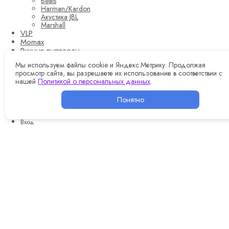
Beats
Harman/Kardon
Акустика JBL
Marshall
VLP
Momax
Ручные пылесосы
Роботы-стеклоочистители
Мы используем файлы cookie и Яндекс.Метрику. Продолжая
просмотр сайта, вы разрешаете их использование в соответствии с
Преимущества AppMag
нашей
Политикой о персональных данных
.
Оплата и доставка
Контакты
Понятно
Корзина
0
Вход
0
Wishlist
Корзина
Закрыть
Updating…
Корзина пуста.
Продолжить покупки