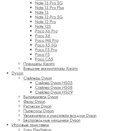
Note 13 Pro 5G
Note 13 Pro Plus
Note 13
Note 12 Pro 5G
Note 12 Pro
Note 12S
Poco X6 Pro
Poco X6
Poco M6 Pro
Poco X5 5G
Poco F5 Pro
Poco F5
Poco C65
Планшеты Xiaomi
Внешние аккумуляторы Xiaomi
Dyson
Стайлеры Dyson
Стайлер Dyson HS05
Стайлер Dyson HS08
Стайлер Dyson HS09
Выпрямители Dyson
Фены Dyson
Расчески Dyson
Пылесосы Dyson
Увлажнители и очистители воздуха Dyson
Беспроводные наушники Dyson
Игровые приставки
Sony PlayStation