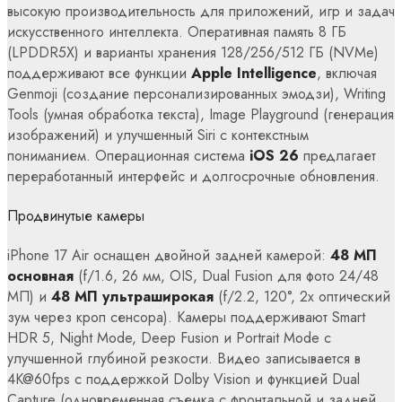
высокую производительность для приложений, игр и задач
искусственного интеллекта. Оперативная память 8 ГБ
(LPDDR5X) и варианты хранения 128/256/512 ГБ (NVMe)
поддерживают все функции
Apple Intelligence
, включая
Genmoji (создание персонализированных эмодзи), Writing
Tools (умная обработка текста), Image Playground (генерация
изображений) и улучшенный Siri с контекстным
пониманием. Операционная система
iOS 26
предлагает
переработанный интерфейс и долгосрочные обновления.
Продвинутые камеры
iPhone 17 Air оснащен двойной задней камерой:
48 МП
основная
(f/1.6, 26 мм, OIS, Dual Fusion для фото 24/48
МП) и
48 МП ультраширокая
(f/2.2, 120°, 2x оптический
зум через кроп сенсора). Камеры поддерживают Smart
HDR 5, Night Mode, Deep Fusion и Portrait Mode с
улучшенной глубиной резкости. Видео записывается в
4K@60fps с поддержкой Dolby Vision и функцией Dual
Capture (одновременная съемка с фронтальной и задней