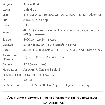
Модель
iPhone 17 Air
Цвета
Light Gold
Экран
6.6″ OLED, 2796×1290, до 120 Гц, 3000 нит, HDR, Always-On
Чип
Apple A19, 6 ядер
Память
1 ТБ
48 МП (основная) + 48 МП (ультраширокая), видео 4K, 12
Камеры
МП (фронтальная)
Батарея
3600 мАч, до 24 ч видео
Зарядка
20 Вт проводная, 15 Вт MagSafe, 7.5 Вт Qi
Связь
5G, Wi-Fi 7, Bluetooth 5.3, NFC, USB-C 3.0, спутниковая связь
Количество
2 (nano-SIM + eSIM или 2x eSIM)
SIM-карт
Защита
IP68 (вода, пыль)
Материалы
Алюминий, Ceramic Shield 2
Размеры и вес
161.2×76.9×5.6 мм, 152 г
ОС
iOS 26
Особенности
Face ID, Action Button, Apple Intelligence, стереозвук
Актуальную стоимость и наличие товара уточняйте у продавцов
- консультантов