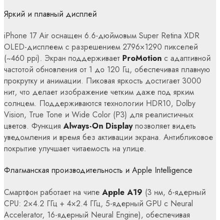
Яркий и плавный дисплей
iPhone 17 Air оснащен 6.6-дюймовым Super Retina XDR
OLED-дисплеем с разрешением 2796×1290 пикселей
(~460 ppi). Экран поддерживает
ProMotion
с адаптивной
частотой обновления от 1 до 120 Гц, обеспечивая плавную
прокрутку и анимации. Пиковая яркость достигает 3000
нит, что делает изображение четким даже под ярким
солнцем. Поддерживаются технологии HDR10, Dolby
Vision, True Tone и Wide Color (P3) для реалистичных
цветов. Функция
Always-On Display
позволяет видеть
уведомления и время без активации экрана. Антибликовое
покрытие улучшает читаемость на улице.
Флагманская производительность и Apple Intelligence
Смартфон работает на чипе
Apple A19
(3 нм, 6-ядерный
CPU: 2×4.2 ГГц + 4×2.4 ГГц, 5-ядерный GPU с Neural
Accelerator, 16-ядерный Neural Engine), обеспечивая