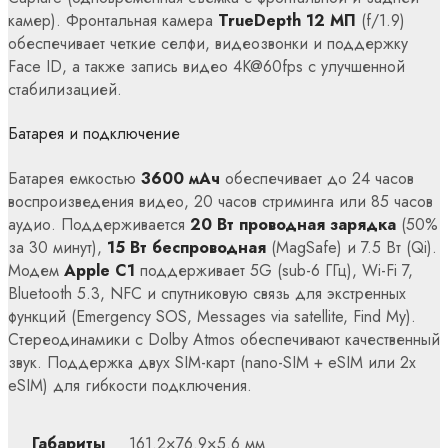
камер). Фронтальная камера
TrueDepth 12 МП
(f/1.9)
обеспечивает четкие селфи, видеозвонки и поддержку
Face ID, а также запись видео 4K@60fps с улучшенной
стабилизацией.
Батарея и подключение
Батарея емкостью
3600 мАч
обеспечивает до 24 часов
воспроизведения видео, 20 часов стриминга или 85 часов
аудио. Поддерживается
20 Вт проводная зарядка
(50%
за 30 минут),
15 Вт беспроводная
(MagSafe) и 7.5 Вт (Qi).
Модем
Apple C1
поддерживает 5G (sub-6 ГГц), Wi-Fi 7,
Bluetooth 5.3, NFC и спутниковую связь для экстренных
функций (Emergency SOS, Messages via satellite, Find My).
Стереодинамики с Dolby Atmos обеспечивают качественный
звук. Поддержка двух SIM-карт (nano-SIM + eSIM или 2x
eSIM) для гибкости подключения.
Габариты
161.2×76.9×5.6 мм