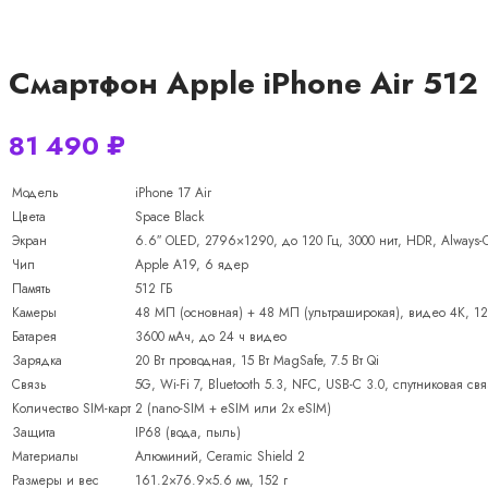
Смартфон Apple iPhone Air 512 
81 490
₽
Модель
iPhone 17 Air
Цвета
Space Black
Экран
6.6″ OLED, 2796×1290, до 120 Гц, 3000 нит, HDR, Always-
Чип
Apple A19, 6 ядер
Память
512 ГБ
Камеры
48 МП (основная) + 48 МП (ультраширокая), видео 4K, 1
Батарея
3600 мАч, до 24 ч видео
Зарядка
20 Вт проводная, 15 Вт MagSafe, 7.5 Вт Qi
Связь
5G, Wi-Fi 7, Bluetooth 5.3, NFC, USB-C 3.0, спутниковая св
Количество SIM-карт
2 (nano-SIM + eSIM или 2x eSIM)
Защита
IP68 (вода, пыль)
Материалы
Алюминий, Ceramic Shield 2
Размеры и вес
161.2×76.9×5.6 мм, 152 г