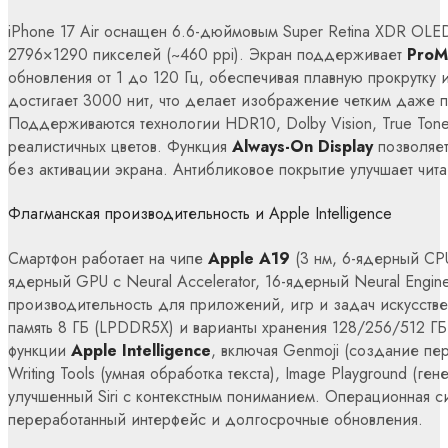
iPhone 17 Air оснащен 6.6-дюймовым Super Retina XDR OL
2796×1290 пикселей (~460 ppi). Экран поддерживает
ProM
обновления от 1 до 120 Гц, обеспечивая плавную прокрутку 
достигает 3000 нит, что делает изображение четким даже 
Поддерживаются технологии HDR10, Dolby Vision, True Tone
реалистичных цветов. Функция
Always-On Display
позволяет
без активации экрана. Антибликовое покрытие улучшает чита
Флагманская производительность и Apple Intelligence
Смартфон работает на чипе
Apple A19
(3 нм, 6-ядерный CPU
ядерный GPU с Neural Accelerator, 16-ядерный Neural Engin
производительность для приложений, игр и задач искусстве
память 8 ГБ (LPDDR5X) и варианты хранения 128/256/512 
функции
Apple Intelligence
, включая Genmoji (создание пе
Writing Tools (умная обработка текста), Image Playground (г
улучшенный Siri с контекстным пониманием. Операционная 
переработанный интерфейс и долгосрочные обновления.