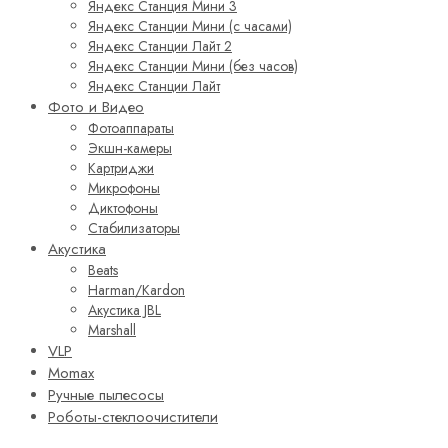
Яндекс Станция Мини 3
Яндекс Станции Мини (с часами)
Яндекс Станции Лайт 2
Яндекс Станции Мини (без часов)
Яндекс Станции Лайт
Фото и Видео
Фотоаппараты
Экшн-камеры
Картриджи
Микрофоны
Диктофоны
Стабилизаторы
Акустика
Beats
Harman/Kardon
Акустика JBL
Marshall
VLP
Momax
Ручные пылесосы
Роботы-стеклоочистители