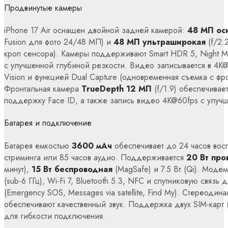
Продвинутые камеры
iPhone 17 Air оснащен двойной задней камерой:
48 МП ос
Fusion для фото 24/48 МП) и
48 МП ультраширокая
(f/2.
кроп сенсора). Камеры поддерживают Smart HDR 5, Night Mo
с улучшенной глубиной резкости. Видео записывается в 4K
Vision и функцией Dual Capture (одновременная съемка с фр
Фронтальная камера
TrueDepth 12 МП
(f/1.9) обеспечивае
поддержку Face ID, а также запись видео 4K@60fps с улуч
Батарея и подключение
Батарея емкостью
3600 мАч
обеспечивает до 24 часов вос
стриминга или 85 часов аудио. Поддерживается
20 Вт про
минут),
15 Вт беспроводная
(MagSafe) и 7.5 Вт (Qi). Моде
(sub-6 ГГц), Wi-Fi 7, Bluetooth 5.3, NFC и спутниковую связь
(Emergency SOS, Messages via satellite, Find My). Стереодин
обеспечивают качественный звук. Поддержка двух SIM-карт 
для гибкости подключения.