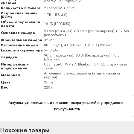
Android 15, HyperOS 2
система
Количество SIM-карт
2 (nanoSIM + eSIM)
Встроенная память
1 TB (UFS 4.0)
(ROM)
Объем оперативной
16 ГБ (LPDDR5X)
памяти
50 Мп (основная) + 50 Мп (ультраширокая) + 12 Мп
Основная камера
(телеобъектив)
Фронтальная камера
32 Мп
Разрешение видео
8K (30 к/с), 4K (60 к/с), Full HD (120 к/с)
Емкость аккумулятора
5410 мАч
90 Вт (проводная), 80 Вт (беспроводная), 10 Вт
Зарядка
(обратная)
Интерфейсы и
USB Type-C, Wi-Fi 7, Bluetooth 5.4, 5G, спутниковая
подключения
связь
Алюминий, стекло, керамика (в зависимости от
Материал
версии)
Цвет
White
Вес
220 г
Актуальную стоимость и наличие товара уточняйте у продавцов -
консультантов
Похожие товары