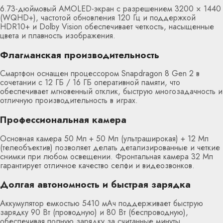
6.73-дюймовый AMOLED-экран с разрешением 3200 × 1440
(WQHD+), частотой обновления 120 Гц и поддержкой
HDR10+ и Dolby Vision обеспечивает четкость, насыщенные
цвета и плавность изображения.
Флагманская производительность
Смартфон оснащен процессором Snapdragon 8 Gen 2 в
сочетании с 12 ГБ / 16 ГБ оперативной памяти, что
обеспечивает мгновенный отклик, быструю многозадачность и
отличную производительность в играх.
Профессиональная камера
Основная камера 50 Мп + 50 Мп (ультраширокая) + 12 Мп
(телеобъектив) позволяет делать детализированные и четкие
снимки при любом освещении. Фронтальная камера 32 Мп
гарантирует отличное качество селфи и видеозвонков.
Долгая автономность и быстрая зарядка
Аккумулятор емкостью 5410 мАч поддерживает быструю
зарядку 90 Вт (проводную) и 80 Вт (беспроводную),
обеспечивая полную зарядку за считанные минуты.