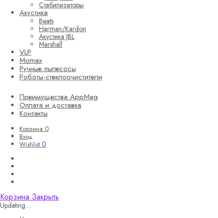
Стабилизаторы
Акустика
Beats
Harman/Kardon
Акустика JBL
Marshall
VLP
Momax
Ручные пылесосы
Роботы-стеклоочистители
Преимущества AppMag
Оплата и доставка
Контакты
Корзина
0
Вход
0
Wishlist
Корзина
Закрыть
Updating…