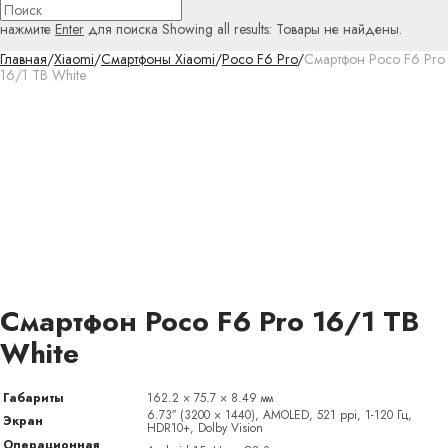
нажмите
Enter
для поиска
Showing all results:
Товары не найдены.
Главная
/
Xiaomi
/
Смартфоны Xiaomi
/
Poco F6 Pro
/
Смартфон Poco F6 Pro
16/1 TB White
Смартфон Poco F6 Pro 16/1 TB
White
Габариты
162.2 × 75.7 × 8.49 мм
6.73″ (3200 × 1440), AMOLED, 521 ppi, 1-120 Гц,
Экран
HDR10+, Dolby Vision
Операционная