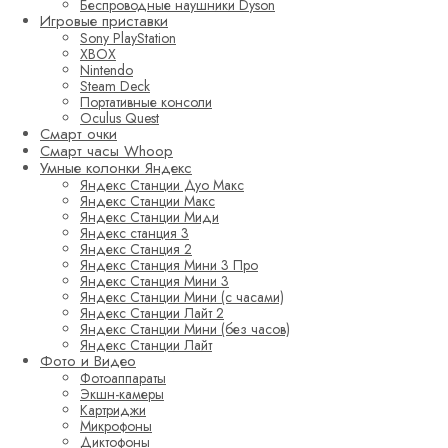
Беспроводные наушники Dyson
Игровые приставки
Sony PlayStation
XBOX
Nintendo
Steam Deck
Портативные консоли
Oculus Quest
Смарт очки
Смарт часы Whoop
Умные колонки Яндекс
Яндекс Станции Дуо Макс
Яндекс Станции Макс
Яндекс Станции Миди
Яндекс станция 3
Яндекс Станция 2
Яндекс Станция Мини 3 Про
Яндекс Станция Мини 3
Яндекс Станции Мини (с часами)
Яндекс Станции Лайт 2
Яндекс Станции Мини (без часов)
Яндекс Станции Лайт
Фото и Видео
Фотоаппараты
Экшн-камеры
Картриджи
Микрофоны
Диктофоны