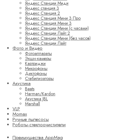
Яндекс Станции Миди
Яндекс станция 3
Яндекс Станция 2
Яндекс Станция Мини 3 Про
Яндекс Станция Мини 3
Яндекс Станции Мини (с часами)
Яндекс Станции Лайт 2
Яндекс Станции Мини (без часов)
Яндекс Станции Лайт
Фото и Видео
Фотоаппараты
Экшн-камеры
Картриджи
Микрофоны
Диктофоны
Стабилизаторы
Акустика
Beats
Harman/Kardon
Акустика JBL
Marshall
VLP
Momax
Ручные пылесосы
Роботы-стеклоочистители
Преимущества AppMag