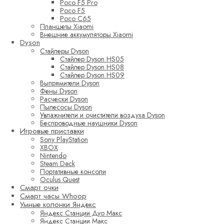
Poco F5 Pro
Poco F5
Poco C65
Планшеты Xiaomi
Внешние аккумуляторы Xiaomi
Dyson
Стайлеры Dyson
Стайлер Dyson HS05
Стайлер Dyson HS08
Стайлер Dyson HS09
Выпрямители Dyson
Фены Dyson
Расчески Dyson
Пылесосы Dyson
Увлажнители и очистители воздуха Dyson
Беспроводные наушники Dyson
Игровые приставки
Sony PlayStation
XBOX
Nintendo
Steam Deck
Портативные консоли
Oculus Quest
Смарт очки
Смарт часы Whoop
Умные колонки Яндекс
Яндекс Станции Дуо Макс
Яндекс Станции Макс