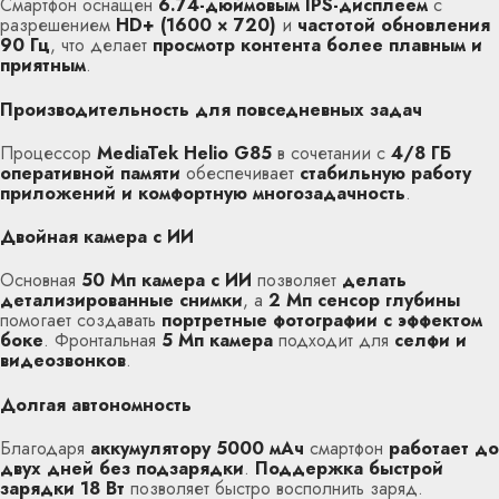
Смартфон оснащен
6.74-дюймовым IPS-дисплеем
с
разрешением
HD+ (1600 × 720)
и
частотой обновления
90 Гц
, что делает
просмотр контента более плавным и
приятным
.
Производительность для повседневных задач
Процессор
MediaTek Helio G85
в сочетании с
4/8 ГБ
оперативной памяти
обеспечивает
стабильную работу
приложений и комфортную многозадачность
.
Двойная камера с ИИ
Основная
50 Мп камера с ИИ
позволяет
делать
детализированные снимки
, а
2 Мп сенсор глубины
помогает создавать
портретные фотографии с эффектом
боке
. Фронтальная
5 Мп камера
подходит для
селфи и
видеозвонков
.
Долгая автономность
Благодаря
аккумулятору 5000 мАч
смартфон
работает до
двух дней без подзарядки
.
Поддержка быстрой
зарядки 18 Вт
позволяет быстро восполнить заряд.