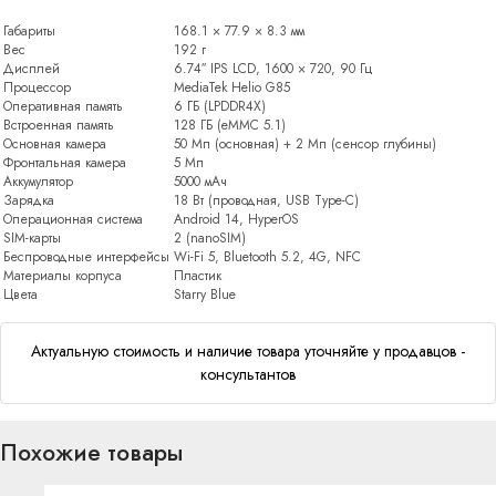
Габариты
168.1 × 77.9 × 8.3 мм
Вес
192 г
Дисплей
6.74″ IPS LCD, 1600 × 720, 90 Гц
Процессор
MediaTek Helio G85
Оперативная память
6 ГБ (LPDDR4X)
Встроенная память
128 ГБ (eMMC 5.1)
Основная камера
50 Мп (основная) + 2 Мп (сенсор глубины)
Фронтальная камера
5 Мп
Аккумулятор
5000 мАч
Зарядка
18 Вт (проводная, USB Type-C)
Операционная система
Android 14, HyperOS
SIM-карты
2 (nanoSIM)
Беспроводные интерфейсы
Wi-Fi 5, Bluetooth 5.2, 4G, NFC
Материалы корпуса
Пластик
Цвета
Starry Blue
Актуальную стоимость и наличие товара уточняйте у продавцов -
консультантов
Похожие товары