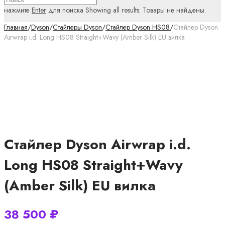
нажмите
Enter
для поиска
Showing all results:
Товары не найдены.
Главная
/
Dyson
/
Стайлеры Dyson
/
Стайлер Dyson HS08
/
Стайлер Dyson
Airwrap i.d. Long HS08 Straight+Wavy (Amber Silk) EU вилка
Стайлер Dyson Airwrap i.d.
Long HS08 Straight+Wavy
(Amber Silk) EU вилка
38 500
₽