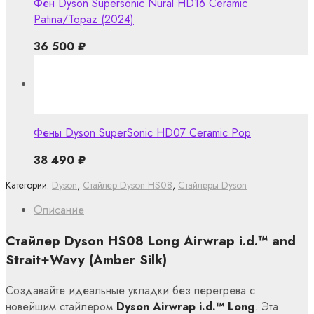
Фен Dyson Supersonic Nural HD16 Ceramic
Patina/Topaz (2024)
36 500
₽
Фены Dyson SuperSonic HD07 Ceramic Pop
38 490
₽
Категории:
Dyson
,
Стайлер Dyson HS08
,
Стайлеры Dyson
Описание
Стайлер Dyson HS08 Long Airwrap i.d.™ and
Strait+Wavy (Amber Silk)
Создавайте идеальные укладки без перегрева с
новейшим стайлером
Dyson Airwrap i.d.™ Long
. Эта