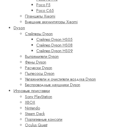
Poco F5
Poco C65
Планшеты Xiaomi
Внешние аккумуляторы Xiaomi
Dyson
Стайлеры Dyson
Стайлер Dyson HS05
Стайлер Dyson HS08
Стайлер Dyson HS09
Выпрямители Dyson
Фены Dyson
Расчески Dyson
Пылесосы Dyson
Увлажнители и очистители воздуха Dyson
Беспроводные наушники Dyson
Игровые приставки
Sony PlayStation
XBOX
Nintendo
Steam Deck
Портативные консоли
Oculus Quest