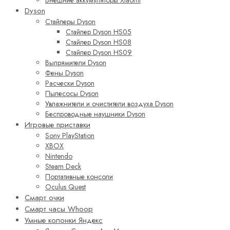
Внешние аккумуляторы Xiaomi
Dyson
Стайлеры Dyson
Стайлер Dyson HS05
Стайлер Dyson HS08
Стайлер Dyson HS09
Выпрямители Dyson
Фены Dyson
Расчески Dyson
Пылесосы Dyson
Увлажнители и очистители воздуха Dyson
Беспроводные наушники Dyson
Игровые приставки
Sony PlayStation
XBOX
Nintendo
Steam Deck
Портативные консоли
Oculus Quest
Смарт очки
Смарт часы Whoop
Умные колонки Яндекс