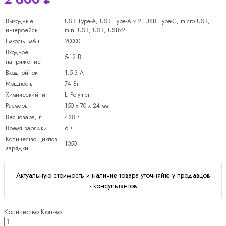
Выходные
USB Type-A, USB Type-A x 2, USB Type-C, micro USB,
интерфейсы
mini USB, USB, USBx2
Емкость, мАч
20000
Входное
5-12 B
напряжение
Входной ток
1.5-3 А
Мощность
74 Вт
Химический тип
Li-Polymer
Размеры
150 x 70 x 24 мм
Вес товара, г
438 г
Время зарядки
6 ч
Количество циклов
1050
зарядки
Актуальную стоимость и наличие товара уточняйте у продавцов
- консультантов
Количество
Кол-во