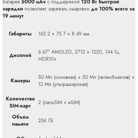
Батарея
5000 мАч
с поддержкой
120 Вт быстрой
зарядки
позволяет заряжать смартфон
до 100% всего за
19 минут
.
Габариты
162.2 × 75.7 × 8.49 мм
6.67" AMOLED, 2712 × 1220, 144 Гц,
Дисплей
HDR10+
50 Мп (основная) + 50 Мп (телеобъектив) +
Камеры
12 Мп (ультраширокая)
Количество
2 (nanoSIM + eSIM)
SIM-карт
Объем
256 ГБ
памяти