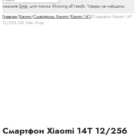
нажмите
Enter
для поиска
Showing all results:
Товары не найдены.
Главная
/
Xiaomi
/
Смартфоны Xiaomi
/
Xiaomi 14T
/
Смартфон Xiaomi 14T
12/256 GB Titan Gray
Смартфон Xiaomi 14T 12/256