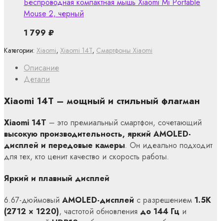
Беспроводная компактная мышь Xiaomi Mi Portable
Mouse 2, черный
1 799
₽
Категории:
Xiaomi
,
Xiaomi 14T
,
Смартфоны Xiaomi
Описание
Детали
Xiaomi 14T – мощный и стильный флагман
Xiaomi 14T
– это премиальный смартфон, сочетающий
высокую производительность, яркий AMOLED-
дисплей и передовые камеры
. Он идеально подходит
для тех, кто ценит качество и скорость работы.
Яркий и плавный дисплей
6.67-дюймовый
AMOLED-дисплей
с разрешением
1.5K
(2712 × 1220)
, частотой обновления
до 144 Гц
и