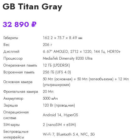
GB Titan Gray
32 890
₽
Габариты
162.2 × 75.7 × 8.49 мм
Вес
206 г
Дисплей
6.67″ AMOLED, 2712 × 1220, 144 Гц, HDR10+
Процессор
MediaTek Dimensity 8200 Ultra
Оперативная память
12 ГБ (LPDDR5X)
Встроенная память
256 ГБ (UFS 4.0)
50 Мп (основная) + 50 Мп (телеобъектив) + 12 Мп
Основная камера
(ультраширокая)
Фронтальная камера
20 Мп
Аккумулятор
5000 мАч
Зарядка
120 Вт (проводная)
Операционная
Android 14, HyperOS
система
SIM-карты
2 (nanoSIM + eSIM)
Беспроводные
Wi-Fi 7, Bluetooth 5.4, NFC, 5G
интерфейсы