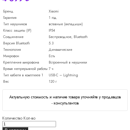
Бренд
Xiaomi
Гарантия
1 год
Тип наушников
вставные (вкладыши)
Класс защиты (IP)
IP54
Соединение
Беспроводное, Bluetooth
Версия Bluetooth
5.3
Технология
Динамические
Микрофон
Есть
Крепление микрофона
Встроенный в наушники
Время непрерывной работы
7 ч
Тип кабеля в комплекте 1
USB-C – Lightning
Вес
120 г
Актуальную стоимость и наличие товара уточняйте у продавцов
- консультантов
Количество
Кол-во