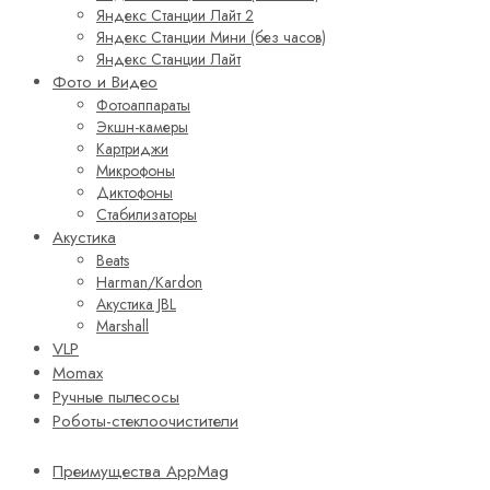
Яндекс Станции Лайт 2
Яндекс Станции Мини (без часов)
Яндекс Станции Лайт
Фото и Видео
Фотоаппараты
Экшн-камеры
Картриджи
Микрофоны
Диктофоны
Стабилизаторы
Акустика
Beats
Harman/Kardon
Акустика JBL
Marshall
VLP
Momax
Ручные пылесосы
Роботы-стеклоочистители
Преимущества AppMag