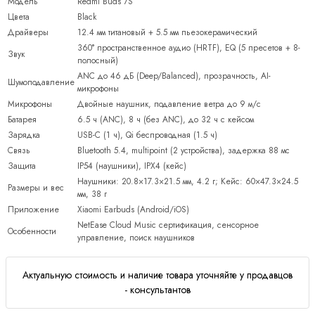
Модель
Redmi Buds 7S
Цвета
Black
Драйверы
12.4 мм титановый + 5.5 мм пьезокерамический
360° пространственное аудио (HRTF), EQ (5 пресетов + 8-
Звук
полосный)
ANC до 46 дБ (Deep/Balanced), прозрачность, AI-
Шумоподавление
микрофоны
Микрофоны
Двойные наушник, подавление ветра до 9 м/с
Батарея
6.5 ч (ANC), 8 ч (без ANC), до 32 ч с кейсом
Зарядка
USB-C (1 ч), Qi беспроводная (1.5 ч)
Связь
Bluetooth 5.4, multipoint (2 устройства), задержка 88 мс
Защита
IP54 (наушники), IPX4 (кейс)
Наушники: 20.8×17.3×21.5 мм, 4.2 г; Кейс: 60×47.3×24.5
Размеры и вес
мм, 38 г
Приложение
Xiaomi Earbuds (Android/iOS)
NetEase Cloud Music сертификация, сенсорное
Особенности
управление, поиск наушников
Актуальную стоимость и наличие товара уточняйте у продавцов
- консультантов