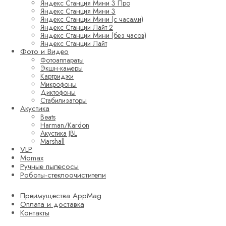
Яндекс Станция Мини 3 Про
Яндекс Станция Мини 3
Яндекс Станции Мини (с часами)
Яндекс Станции Лайт 2
Яндекс Станции Мини (без часов)
Яндекс Станции Лайт
Фото и Видео
Фотоаппараты
Экшн-камеры
Картриджи
Микрофоны
Диктофоны
Стабилизаторы
Акустика
Beats
Harman/Kardon
Акустика JBL
Marshall
VLP
Momax
Ручные пылесосы
Роботы-стеклоочистители
Преимущества AppMag
Оплата и доставка
Контакты