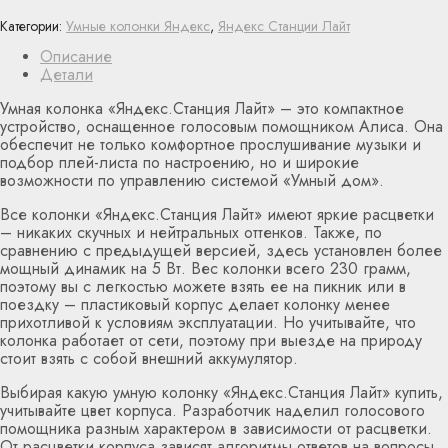
Категории:
Умные колонки Яндекс
,
Яндекс Станции Лайт
Описание
Детали
Умная колонка «Яндекс.Станция Лайт» – это компактное
устройство, оснащенное голосовым помощником Алиса. Она
обеспечит не только комфортное прослушивание музыки и
подбор плей-листа по настроению, но и широкие
возможности по управлению системой «Умный дом».
Все колонки «Яндекс.Станция Лайт» имеют яркие расцветки
– никаких скучных и нейтральных оттенков. Также, по
сравнению с предыдущей версией, здесь установлен более
мощный динамик на 5 Вт. Вес колонки всего 230 грамм,
поэтому вы с легкостью можете взять ее на пикник или в
поездку – пластиковый корпус делает колонку менее
прихотливой к условиям эксплуатации. Но учитывайте, что
колонка работает от сети, поэтому при выезде на природу
стоит взять с собой внешний аккумулятор.
Выбирая какую умную колонку «Яндекс.Станция Лайт» купить,
учитывайте цвет корпуса. Разработчик наделил голосового
помощника разным характером в зависимости от расцветки.
От расцветки корпуса зависят алгоритмы ответов на вопросы,