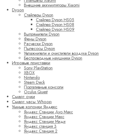
Планшеты Xiaomi
Внешние аккумуляторы Xiaomi
Dyson
Стайлеры Dyson
Стайлер Dyson HS05
Стайлер Dyson HS08
Стайлер Dyson HS09
Выпрямители Dyson
Фены Dyson
Расчески Dyson
Пылесосы Dyson
Увлажнители и очистители воздуха Dyson
Беспроводные наушники Dyson
Игровые приставки
Sony PlayStation
XBOX
Nintendo
Steam Deck
Портативные консоли
Oculus Quest
Смарт очки
Смарт часы Whoop
Умные колонки Яндекс
Яндекс Станции Дуо Макс
Яндекс Станции Макс
Яндекс Станции Миди
Яндекс станция 3
Яндекс Станция 2