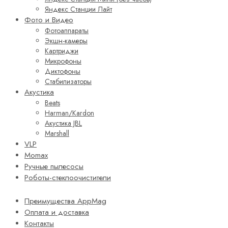
Яндекс Станции Лайт
Фото и Видео
Фотоаппараты
Экшн-камеры
Картриджи
Микрофоны
Диктофоны
Стабилизаторы
Акустика
Beats
Harman/Kardon
Акустика JBL
Marshall
VLP
Momax
Ручные пылесосы
Роботы-стеклоочистители
Преимущества AppMag
Оплата и доставка
Контакты