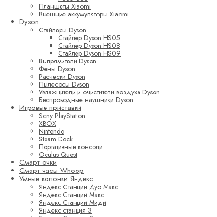
Планшеты Xiaomi
Внешние аккумуляторы Xiaomi
Dyson
Стайлеры Dyson
Стайлер Dyson HS05
Стайлер Dyson HS08
Стайлер Dyson HS09
Выпрямители Dyson
Фены Dyson
Расчески Dyson
Пылесосы Dyson
Увлажнители и очистители воздуха Dyson
Беспроводные наушники Dyson
Игровые приставки
Sony PlayStation
XBOX
Nintendo
Steam Deck
Портативные консоли
Oculus Quest
Смарт очки
Смарт часы Whoop
Умные колонки Яндекс
Яндекс Станции Дуо Макс
Яндекс Станции Макс
Яндекс Станции Миди
Яндекс станция 3