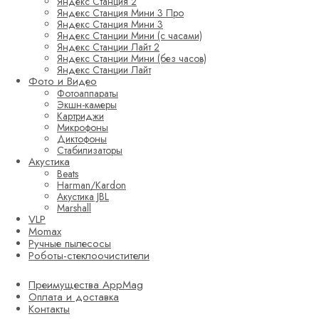
Яндекс Станция 2
Яндекс Станция Мини 3 Про
Яндекс Станция Мини 3
Яндекс Станции Мини (с часами)
Яндекс Станции Лайт 2
Яндекс Станции Мини (без часов)
Яндекс Станции Лайт
Фото и Видео
Фотоаппараты
Экшн-камеры
Картриджи
Микрофоны
Диктофоны
Стабилизаторы
Акустика
Beats
Harman/Kardon
Акустика JBL
Marshall
VLP
Momax
Ручные пылесосы
Роботы-стеклоочистители
Преимущества AppMag
Оплата и доставка
Контакты