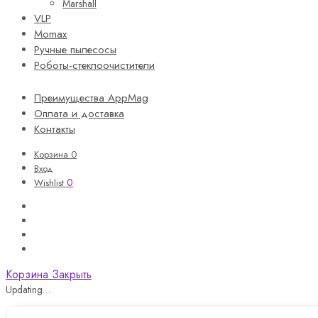
Marshall
VLP
Momax
Ручные пылесосы
Роботы-стеклоочистители
Преимущества AppMag
Оплата и доставка
Контакты
Корзина
0
Вход
0
Wishlist
Корзина
Закрыть
Updating…
Корзина пуста.