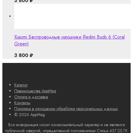
3 800
₽
Xiaomi Беспроводные наушники Redmi Buds 6 (Coral
Green)
3 800
₽
Каталог
Преимущества AppMag
Оплата и доставка
Контакты
Политика в отношении обработки персональных данных
© 2026 AppMag
Вся информация носит ознакомительный характер и не является
публичной офертой, определяемой положениями Статьи 437 (2) ГК