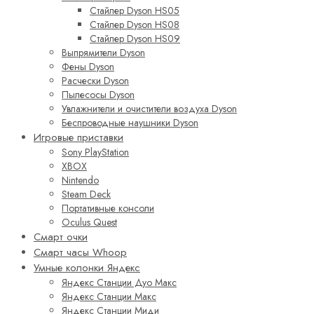
Стайлер Dyson HS05
Стайлер Dyson HS08
Стайлер Dyson HS09
Выпрямители Dyson
Фены Dyson
Расчески Dyson
Пылесосы Dyson
Увлажнители и очистители воздуха Dyson
Беспроводные наушники Dyson
Игровые приставки
Sony PlayStation
XBOX
Nintendo
Steam Deck
Портативные консоли
Oculus Quest
Смарт очки
Смарт часы Whoop
Умные колонки Яндекс
Яндекс Станции Дуо Макс
Яндекс Станции Макс
Яндекс Станции Миди