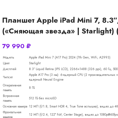
Планшет Apple iPad Mini 7, 8.3″,
(«Сияющая звезда» | Starlight)
79 990
₽
Модель
Apple iPad Mini 7 (A17 Pro) 2024 (7th Gen, WiFi, A2993)
Цвет
Starlight
Дисплей
8.3″ Liquid Retina (IPS LCD), 2266×1488 (326 ppi), 60 Гц, 50
Apple A17 Pro (3 нм): 6-ядерный CPU (2 производительных +
Чипсет
ядерный Neural Engine
Оперативная
8 ГБ
память
Встроенная
512 ГБ без microSD
память
Основная камера
12 МП (f/1.8, Smart HDR 4, True Tone вспышка), видео до 4
Фронтальная
12 МП (f/2.4, 122° FoV, Center Stage), видео до 1080p@60fps
камера