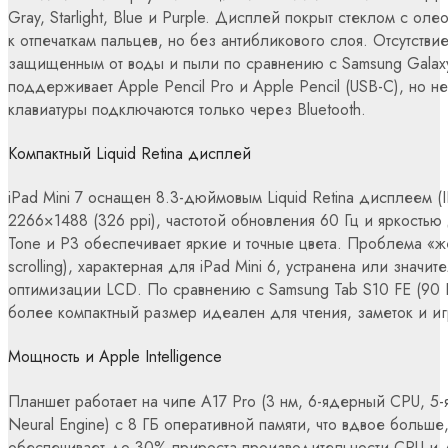
Gray, Starlight, Blue и Purple. Дисплей покрыт стеклом с о
к отпечаткам пальцев, но без антибликового слоя. Отсутстви
защищенным от воды и пыли по сравнению с Samsung Galaxy
поддерживает Apple Pencil Pro и Apple Pencil (USB-C), но не
клавиатуры подключаются только через Bluetooth.
Компактный Liquid Retina дисплей
iPad Mini 7 оснащен 8.3-дюймовым Liquid Retina дисплеем 
2266×1488 (326 ppi), частотой обновления 60 Гц и яркость
Tone и P3 обеспечивает яркие и точные цвета. Проблема «же
scrolling), характерная для iPad Mini 6, устранена или знач
оптимизации LCD. По сравнению с Samsung Tab S10 FE (90 
более компактный размер идеален для чтения, заметок и иг
Мощность и Apple Intelligence
Планшет работает на чипе A17 Pro (3 нм, 6-ядерный CPU, 
Neural Engine) с 8 ГБ оперативной памяти, что вдвое больше, 
обеспечивает до 30% прироста производительности CPU и