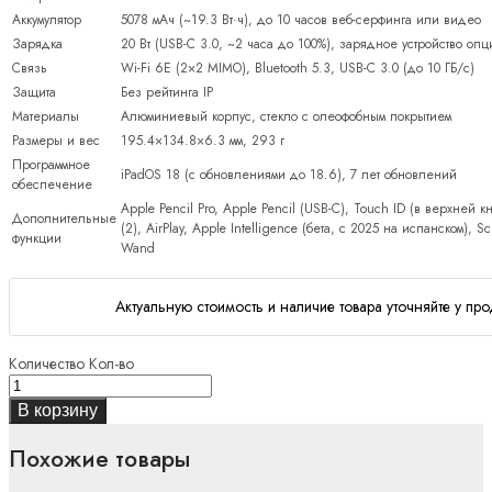
Аккумулятор
5078 мАч (~19.3 Вт·ч), до 10 часов веб-серфинга или видео
Зарядка
20 Вт (USB-C 3.0, ~2 часа до 100%), зарядное устройство оп
Связь
Wi-Fi 6E (2×2 MIMO), Bluetooth 5.3, USB-C 3.0 (до 10 ГБ/с)
Защита
Без рейтинга IP
Материалы
Алюминиевый корпус, стекло с олеофобным покрытием
Размеры и вес
195.4×134.8×6.3 мм, 293 г
Программное
iPadOS 18 (с обновлениями до 18.6), 7 лет обновлений
обеспечение
Apple Pencil Pro, Apple Pencil (USB-C), Touch ID (в верхней 
Дополнительные
(2), AirPlay, Apple Intelligence (бета, с 2025 на испанском), Sc
функции
Wand
Актуальную стоимость и наличие товара уточняйте у про
Количество
Кол-во
В корзину
Похожие товары