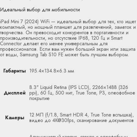
Идеальный выбор для мобильности
iPad Mini 7 (2024) WiFi — идеальный выбор для тех, кто ищет
компактный, но мощный планшет для развлечений, заметок и
творчества. Он превосходит конкурентов в портативности и
производительности, но отсутствие IP68, 120 Гц и Smart
Connector делает его менее универсальным для
профессионалов. Если вам нужен больший экран или защита
от воды, Samsung Tab S10 FE может быть лучшим выбором.
Габариты
195.4×134.8×6.3 мм
8.3" Liquid Retina (IPS LCD), 2266×1488 (326
Дисплей
ppi), 60 Гц, 500 нит, True Tone, P3, олеофобное
покрытие
12 МП (f/1.8, Smart HDR 4, True Tone вспышка),
Камеры
видео до 4K@30fps, сканирование документов
Алюминиевый корпус, стекло с олеофобным