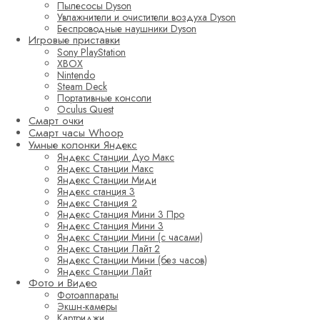
Пылесосы Dyson
Увлажнители и очистители воздуха Dyson
Беспроводные наушники Dyson
Игровые приставки
Sony PlayStation
XBOX
Nintendo
Steam Deck
Портативные консоли
Oculus Quest
Смарт очки
Смарт часы Whoop
Умные колонки Яндекс
Яндекс Станции Дуо Макс
Яндекс Станции Макс
Яндекс Станции Миди
Яндекс станция 3
Яндекс Станция 2
Яндекс Станция Мини 3 Про
Яндекс Станция Мини 3
Яндекс Станции Мини (с часами)
Яндекс Станции Лайт 2
Яндекс Станции Мини (без часов)
Яндекс Станции Лайт
Фото и Видео
Фотоаппараты
Экшн-камеры
Картриджи