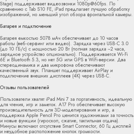
Stage) поддерживает видеозвонки 1080p@60fps. По
сравнению с Tab S10 FE, iPad предлагает лучшую обработку
изображений, но меньший угол обзора фронтальной камеры.
Батарея и подключение
Батарея емкостью 5078 мАч обеспечивает до 10 часов
работы (веб-серфинг или видео). Зарядка через USB-C 3.0
(до 10 ГБ/с) с мощностью 20 Вт (полная зарядка ~2 часа,
зарядное устройство опционально). Поддерживается Wi-Fi
6E и Bluetooth 5.3, но нет 5G или GPS в WiFi-версии. Два
стереодинамика и два микрофона обеспечивают
качественный звук. Планшет поддерживает AirPlay и
подключение внешних дисплеев (4K) через USB-C.
Отзывы пользователей
Пользователи хвалят iPad Mini 7 за портативность, идеальную
для чтения, игр и заметок. A17 Pro обеспечивает высокую
производительность для 3D-моделирования и игр, а
поддержка Apple Pencil Pro ценится художниками за точность
и новые функции (гироскоп, сжатие, тактильная отдача).
Минусы включают отсутствие Smart Connector, 60 Гц дисплей
и неудобное расположение кнопок громкости.