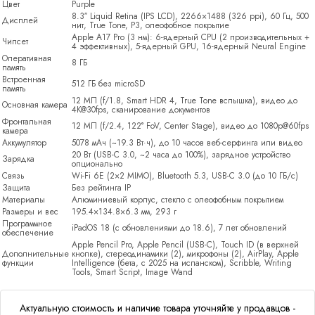
Цвет
Purple
8.3″ Liquid Retina (IPS LCD), 2266×1488 (326 ppi), 60 Гц, 500
Дисплей
нит, True Tone, P3, олеофобное покрытие
Apple A17 Pro (3 нм): 6-ядерный CPU (2 производительных +
Чипсет
4 эффективных), 5-ядерный GPU, 16-ядерный Neural Engine
Оперативная
8 ГБ
память
Встроенная
512 ГБ без microSD
память
12 МП (f/1.8, Smart HDR 4, True Tone вспышка), видео до
Основная камера
4K@30fps, сканирование документов
Фронтальная
12 МП (f/2.4, 122° FoV, Center Stage), видео до 1080p@60fps
камера
Аккумулятор
5078 мАч (~19.3 Вт·ч), до 10 часов веб-серфинга или видео
20 Вт (USB-C 3.0, ~2 часа до 100%), зарядное устройство
Зарядка
опционально
Связь
Wi-Fi 6E (2×2 MIMO), Bluetooth 5.3, USB-C 3.0 (до 10 ГБ/с)
Защита
Без рейтинга IP
Материалы
Алюминиевый корпус, стекло с олеофобным покрытием
Размеры и вес
195.4×134.8×6.3 мм, 293 г
Программное
iPadOS 18 (с обновлениями до 18.6), 7 лет обновлений
обеспечение
Apple Pencil Pro, Apple Pencil (USB-C), Touch ID (в верхней
Дополнительные
кнопке), стереодинамики (2), микрофоны (2), AirPlay, Apple
функции
Intelligence (бета, с 2025 на испанском), Scribble, Writing
Tools, Smart Script, Image Wand
Актуальную стоимость и наличие товара уточняйте у продавцов -