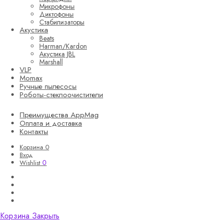
Микрофоны
Диктофоны
Стабилизаторы
Акустика
Beats
Harman/Kardon
Акустика JBL
Marshall
VLP
Momax
Ручные пылесосы
Роботы-стеклоочистители
Преимущества AppMag
Оплата и доставка
Контакты
Корзина
0
Вход
0
Wishlist
Корзина
Закрыть