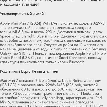
и мощный планшет
Ультрапортативный дизайн
Apple iPad Mini 7 (2024) WiFi (7-е поколение, модель A2993)
— это компактный планшет с алюминиевым корпусом
толщиной 6.3 мм и весом 293 г. Доступен в четырех цветах:
Space Gray, Starlight, Blue и Purple. Дисплей покрыт стеклом с
олеофобным покрытием, устойчивым к отпечаткам пальцев, но
без антибликового слоя. Отсутствие рейтинга IP делает его
менее защищенным от воды и пыли по сравнению с Samsung
Galaxy Tab S10 FE. Планшет поддерживает Apple Pencil Pro и
Apple Pencil (USB-C), но не имеет Smart Connector, поэтому
клавиатуры подключаются только через Bluetooth.
Компактный Liquid Retina дисплей
iPad Mini 7 оснащен 8.3-дюймовым Liquid Retina дисплеем
(IPS LCD) с разрешением 2266×1488 (326 ppi), частотой
обновления 60 Гц и яркостью до 500 нит. Поддержка True
Tone и P3 обеспечивает яркие и точные цвета. Проблема
«желейной прокрутки» (jelly scrolling), характерная для iPad
Mini 6, устранена или значительно снижена благодаря
оптимизации LCD. По сравнению с Samsung Tab S10 FE (90