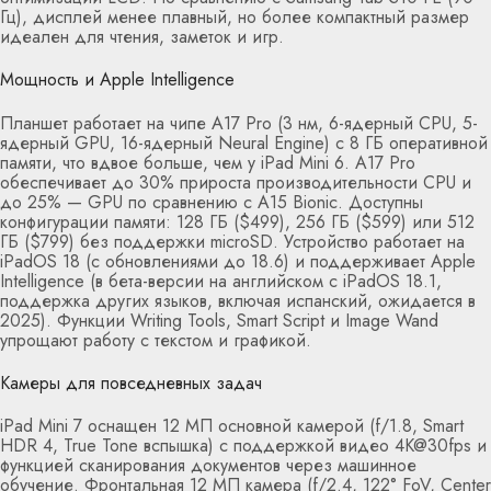
Гц), дисплей менее плавный, но более компактный размер
идеален для чтения, заметок и игр.
Мощность и Apple Intelligence
Планшет работает на чипе A17 Pro (3 нм, 6-ядерный CPU, 5-
ядерный GPU, 16-ядерный Neural Engine) с 8 ГБ оперативной
памяти, что вдвое больше, чем у iPad Mini 6. A17 Pro
обеспечивает до 30% прироста производительности CPU и
до 25% — GPU по сравнению с A15 Bionic. Доступны
конфигурации памяти: 128 ГБ ($499), 256 ГБ ($599) или 512
ГБ ($799) без поддержки microSD. Устройство работает на
iPadOS 18 (с обновлениями до 18.6) и поддерживает Apple
Intelligence (в бета-версии на английском с iPadOS 18.1,
поддержка других языков, включая испанский, ожидается в
2025). Функции Writing Tools, Smart Script и Image Wand
упрощают работу с текстом и графикой.
Камеры для повседневных задач
iPad Mini 7 оснащен 12 МП основной камерой (f/1.8, Smart
HDR 4, True Tone вспышка) с поддержкой видео 4K@30fps и
функцией сканирования документов через машинное
обучение. Фронтальная 12 МП камера (f/2.4, 122° FoV, Center