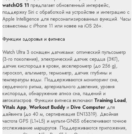
watchOS 11
предлагает обновленный интерфейс,
поддержку Siri с обработкой на устройстве и интеграцию с
Apple Intelligence для персонализированных функций. Часы
совместимы с iPhone 11 или новее на iOS 26+.
Функции здоровья и фитнеса
Watch Ultra 3 оснащен датчиками: оптический пульсометр
(3-го поколения), электрический датчик сердца (ЭКГ),
датчик кислорода в крови, акселерометр (до 256 g),
гироскоп, альтиметр, термометр, датчик глубины и
температуры воды. Поддерживаются мониторинг сна,
сердечного ритма, артериального давления, уровня
кислорода, обнаружение апноэ сна, падений и
автокатастроф. Функции фитнеса включают
Training Load
,
Vitals App
,
Workout Buddy
и
Dive Computer
для
дайвинга (до 40 м, сертификация EN13319). Двойная
частота GPS (L1+L5) и мульти-GNSS обеспечивают точное
отслеживание маршрутов. Поддерживаются приложения,