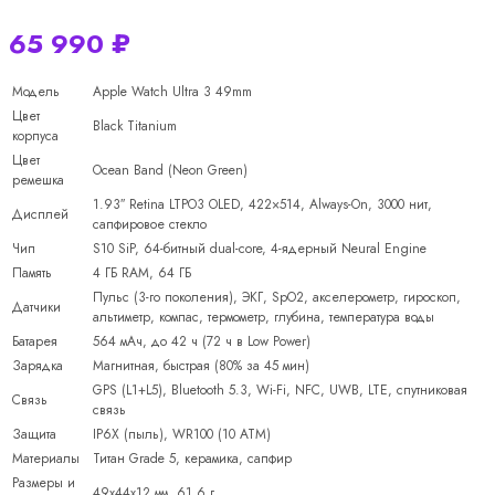
65 990
₽
Модель
Apple Watch Ultra 3 49mm
Цвет
Black Titanium
корпуса
Цвет
Ocean Band (Neon Green)
ремешка
1.93″ Retina LTPO3 OLED, 422×514, Always-On, 3000 нит,
Дисплей
сапфировое стекло
Чип
S10 SiP, 64-битный dual-core, 4-ядерный Neural Engine
Память
4 ГБ RAM, 64 ГБ
Пульс (3-го поколения), ЭКГ, SpO2, акселерометр, гироскоп,
Датчики
альтиметр, компас, термометр, глубина, температура воды
Батарея
564 мАч, до 42 ч (72 ч в Low Power)
Зарядка
Магнитная, быстрая (80% за 45 мин)
GPS (L1+L5), Bluetooth 5.3, Wi-Fi, NFC, UWB, LTE, спутниковая
Связь
связь
Защита
IP6X (пыль), WR100 (10 ATM)
Материалы
Титан Grade 5, керамика, сапфир
Размеры и
49x44x12 мм, 61.6 г