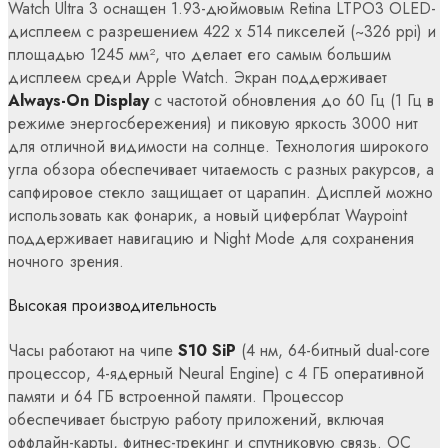
Watch Ultra 3 оснащен 1.93-дюймовым Retina LTPO3 OLED-
дисплеем с разрешением 422 x 514 пикселей (~326 ppi) и
площадью 1245 мм², что делает его самым большим
дисплеем среди Apple Watch. Экран поддерживает
Always-On Display
с частотой обновления до 60 Гц (1 Гц в
режиме энергосбережения) и пиковую яркость 3000 нит
для отличной видимости на солнце. Технология широкого
угла обзора обеспечивает читаемость с разных ракурсов, а
сапфировое стекло защищает от царапин. Дисплей можно
использовать как фонарик, а новый циферблат Waypoint
поддерживает навигацию и Night Mode для сохранения
ночного зрения.
Высокая производительность
Часы работают на чипе
S10 SiP
(4 нм, 64-битный dual-core
процессор, 4-ядерный Neural Engine) с 4 ГБ оперативной
памяти и 64 ГБ встроенной памяти. Процессор
обеспечивает быструю работу приложений, включая
оффлайн-карты, фитнес-трекинг и спутниковую связь. ОС