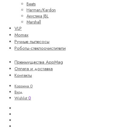
Beats
Harman/Kardon
Акустика JBL
Marshall
VLP
Momax
Ручные пылесосы
Роботы-стеклоочистители
Преимущества AppMag
Оплата и доставка
Контакты
Корзина
0
Вход
0
Wishlist