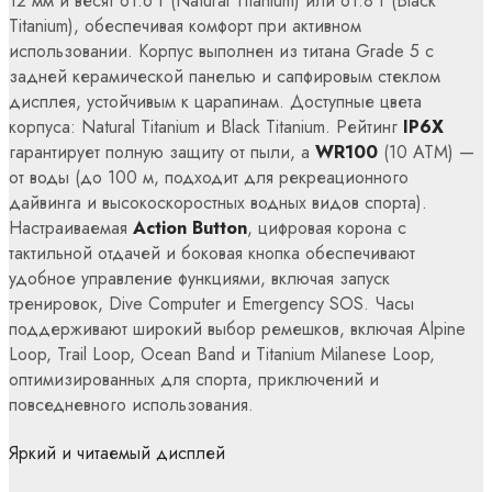
12 мм и весят 61.6 г (Natural Titanium) или 61.8 г (Black
Titanium), обеспечивая комфорт при активном
использовании. Корпус выполнен из титана Grade 5 с
задней керамической панелью и сапфировым стеклом
дисплея, устойчивым к царапинам. Доступные цвета
корпуса: Natural Titanium и Black Titanium. Рейтинг
IP6X
гарантирует полную защиту от пыли, а
WR100
(10 ATM) —
от воды (до 100 м, подходит для рекреационного
дайвинга и высокоскоростных водных видов спорта).
Настраиваемая
Action Button
, цифровая корона с
тактильной отдачей и боковая кнопка обеспечивают
удобное управление функциями, включая запуск
тренировок, Dive Computer и Emergency SOS. Часы
поддерживают широкий выбор ремешков, включая Alpine
Loop, Trail Loop, Ocean Band и Titanium Milanese Loop,
оптимизированных для спорта, приключений и
повседневного использования.
Яркий и читаемый дисплей