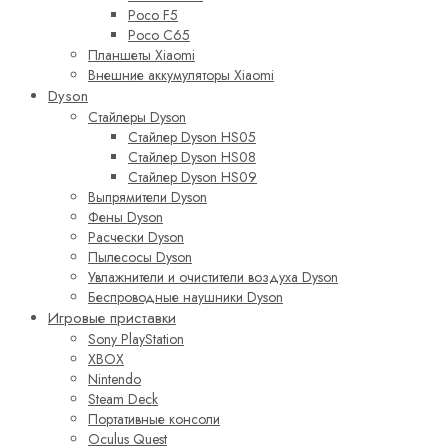
Poco F5
Poco C65
Планшеты Xiaomi
Внешние аккумуляторы Xiaomi
Dyson
Стайлеры Dyson
Стайлер Dyson HS05
Стайлер Dyson HS08
Стайлер Dyson HS09
Выпрямители Dyson
Фены Dyson
Расчески Dyson
Пылесосы Dyson
Увлажнители и очистители воздуха Dyson
Беспроводные наушники Dyson
Игровые приставки
Sony PlayStation
XBOX
Nintendo
Steam Deck
Портативные консоли
Oculus Quest