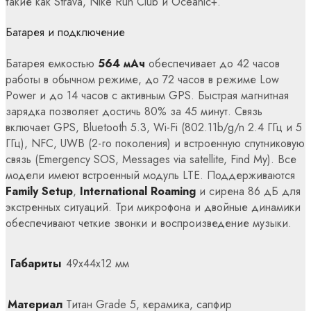
такие как Strava, Nike Run Club и Oceanic+.
Батарея и подключение
Батарея емкостью
564 мАч
обеспечивает до 42 часов
работы в обычном режиме, до 72 часов в режиме Low
Power и до 14 часов с активным GPS. Быстрая магнитная
зарядка позволяет достичь 80% за 45 минут. Связь
включает GPS, Bluetooth 5.3, Wi-Fi (802.11b/g/n 2.4 ГГц и 5
ГГц), NFC, UWB (2-го поколения) и встроенную спутниковую
связь (Emergency SOS, Messages via satellite, Find My). Все
модели имеют встроенный модуль LTE. Поддерживаются
Family Setup
,
International Roaming
и сирена 86 дБ для
экстренных ситуаций. Три микрофона и двойные динамики
обеспечивают четкие звонки и воспроизведение музыки.
Габариты
49x44x12 мм
Материал
Титан Grade 5, керамика, сапфир