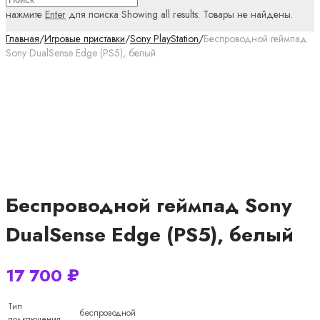
нажмите
Enter
для поиска
Showing all results:
Товары не найдены.
Главная
/
Игровые приставки
/
Sony PlayStation
/
Беспроводной геймпад
Sony DualSense Edge (PS5), белый
Беспроводной геймпад Sony
DualSense Edge (PS5), белый
17 700
₽
Тип
беспроводной
подключения