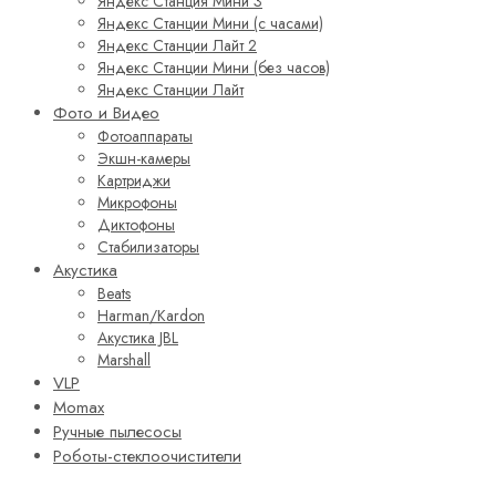
Яндекс Станция Мини 3
Яндекс Станции Мини (с часами)
Яндекс Станции Лайт 2
Яндекс Станции Мини (без часов)
Яндекс Станции Лайт
Фото и Видео
Фотоаппараты
Экшн-камеры
Картриджи
Микрофоны
Диктофоны
Стабилизаторы
Акустика
Beats
Harman/Kardon
Акустика JBL
Marshall
VLP
Momax
Ручные пылесосы
Роботы-стеклоочистители