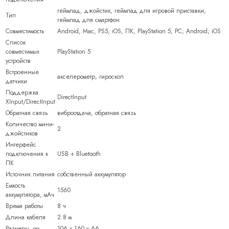
геймпад, джойстик, геймпад для игровой приставки,
Тип
геймпад для смартфон
Совместимость
Android, Mac, PS5, iOS, ПК, PlayStation 5; PC; Android; iOS
Список
совместимых
PlayStation 5
устройств
Встроенные
акселерометр, гироскоп
датчики
Поддержка
DirectInput
XInput/DirectInput
Обратная связь
виброотдача, обратная связь
Количество мини-
2
джойстиков
Интерфейс
подключения к
USB + Bluetooth
ПК
Источник питания
собственный аккумулятор
Емкость
1560
аккумулятора, мАч
Время работы
8 ч
Длина кабеля
2.8 м
Размеры, мм
106 х 160 х 66