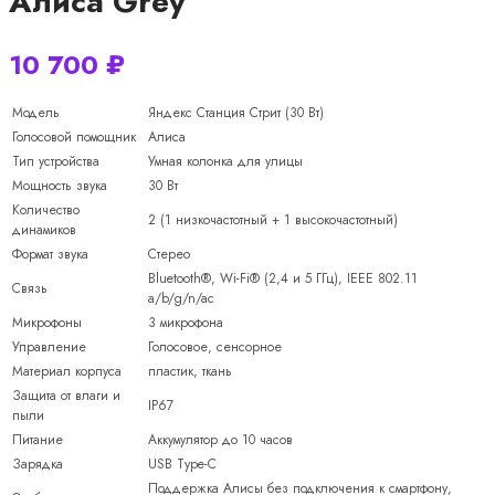
Алиса Grey
10 700
₽
Модель
Яндекс Станция Стрит (30 Вт)
Голосовой помощник
Алиса
Тип устройства
Умная колонка для улицы
Мощность звука
30 Вт
Количество
2 (1 низкочастотный + 1 высокочастотный)
динамиков
Формат звука
Стерео
Bluetooth®, Wi-Fi® (2,4 и 5 ГГц), IEEE 802.11
Связь
a/b/g/n/ac
Микрофоны
3 микрофона
Управление
Голосовое, сенсорное
Материал корпуса
пластик, ткань
Защита от влаги и
IP67
пыли
Питание
Аккумулятор до 10 часов
Зарядка
USB Type-C
Поддержка Алисы без подключения к смартфону,