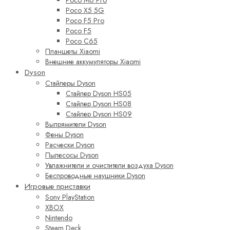
Poco M6 Pro
Poco X5 5G
Poco F5 Pro
Poco F5
Poco C65
Планшеты Xiaomi
Внешние аккумуляторы Xiaomi
Dyson
Стайлеры Dyson
Стайлер Dyson HS05
Стайлер Dyson HS08
Стайлер Dyson HS09
Выпрямители Dyson
Фены Dyson
Расчески Dyson
Пылесосы Dyson
Увлажнители и очистители воздуха Dyson
Беспроводные наушники Dyson
Игровые приставки
Sony PlayStation
XBOX
Nintendo
Steam Deck