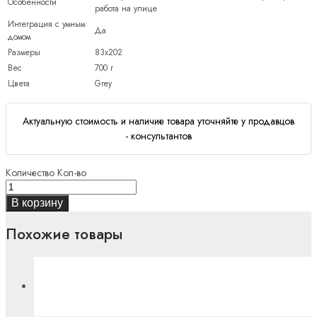
Особенности
работа на улице
Интеграция с умным
Да
домом
Размеры
83х202
Вес
700 г
Цвета
Grey
Актуальную стоимость и наличие товара уточняйте у продавцов
- консультантов
Количество
Кол-во
В корзину
Похожие товары