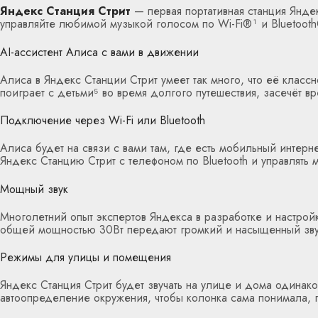
Яндекс Станция Стрит
— первая портативная станция Янде
управляйте любимой музыкой голосом по Wi-Fi®︎¹ и Bluetooth®
AI-ассистент Алиса с вами в движении
Алиса в Яндекс Станции Стрит умеет так много, что её класс
поиграет с детьми⁵ во время долгого путешествия, засечёт вр
Подключение через Wi-Fi или Bluetooth
Алиса будет на связи с вами там, где есть мобильный интерн
Яндекс Станцию Стрит с телефоном по Bluetooth и управлять
Мощный звук
Многолетний опыт экспертов Яндекса в разработке и настрой
общей мощностью 30Вт передают громкий и насыщенный зву
Режимы для улицы и помещения
Яндекс Станция Стрит будет звучать на улице и дома одина
автоопределение окружения, чтобы колонка сама понимала, г