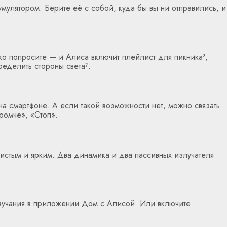
мулятором. Берите её с собой, куда бы вы ни отправились, и
ько попросите — и Алиса включит плейлист для пикника³,
ределить стороны света⁷.
 на смартфоне. А если такой возможности нет, можно связать
ромче», «Стоп».
чистым и ярким. Два динамика и два пассивных излучателя
звучания в приложении Дом с Алисой. Или включите