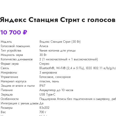
Яндекс Станция Стрит с голосо
10 700
₽
Модель
Яндекс Станция Стрит (30 Вт)
Голосовой помощник
Алиса
Тип устройства
Умная колонка для улицы
Мощность звука
30 Вт
Количество динамиков
2 (1 низкочастотный + 1 высокочастотный)
Формат звука
Стерео
Связь
Bluetooth®, Wi-Fi® (2,4 и 5 ГГц), IEEE 802.11 a/b/g/n
Микрофоны
3 микрофона
Управление
Голосовое, сенсорное
Материал корпуса
пластик, ткань
Защита от влаги и пыли
IP67
Питание
Аккумулятор до 10 часов
Зарядка
USB Type-C
Особенности
Поддержка Алисы без подключения к смартфону, раб
Интеграция с умным домом
Да
Размеры
83х202
Вес
700 г