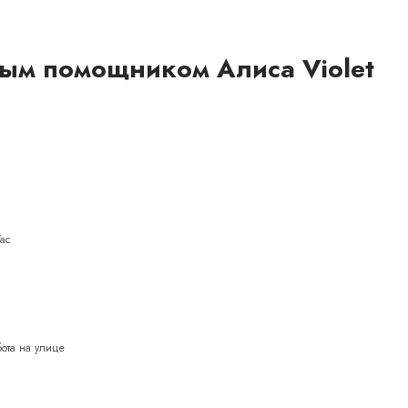
вым помощником Алиса Violet
/ac
ота на улице