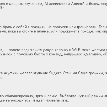
кса с мощным звучанием, AI-ассистентом Алисой и ёмким акку
︎².
но брать с собой в поездки, на прогулки или тренировки. Тол
емя, пока вы стоите в планке, или подскажет в походе, как оп
ет, — просто подключите умную колонку к Wi-Fi точке доступа
 музыкой с помощью быстрых команд, например: «Дальше», «Г
ке акустики делает звучание Яндекс Станции Стрит громким, 
к.
ково сбалансировано, ярко и сочно. Выберите нужный режим 
де вы находитесь, и адаптировала звук.