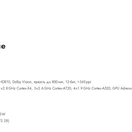
ue
DR10, Dolby Vision, яркость до 800 нит, 12‑бит, ≈345 ppi
2.8 GHz Cortex‑X4, 3×2.6 GHz Cortex‑A720, 4×1.9 GHz Cortex‑A520; GPU Adren
45 W
/2.28)