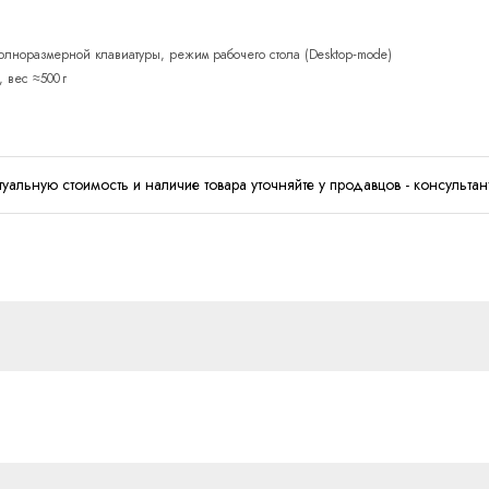
 полноразмерной клавиатуры, режим рабочего стола (Desktop‑mode)
 вес ≈500 г
туальную стоимость и наличие товара уточняйте у продавцов - консультан