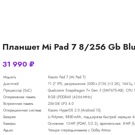
Планшет Mi Pad 7 8/256 Gb Bl
31 990
₽
Модель
Xiaomi Pad 7 (Mi Pad 7)
Дисплей
11.2″ IPS, разрешение 3200 × 2136 (≈3.2K), 144 Гц, H
Процессор (SoC)
Qualcomm Snapdragon 7+ Gen 3 (SM7675‑AB): CPU 1×
Оперативная память
8 GB LPDDR4X (4266 MHz)
Встроенная память
256 GB UFS 4.0
Операционная система
Xiaomi HyperOS 2.0 (Android 15)
Батарея
Li‑Polymer, 8850 mAh, поддержка быстрой зарядки 
Камеры
Основная: 13 MP (PDAF, f/2.2); фронтальная: 8 MP (f
Аудио
Четыре стереодинамика с Dolby Atmos