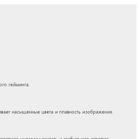
ого гейминга.
вает насыщенные цвета и плавность изображения.
 плавную многозадачность и стабильную игровую