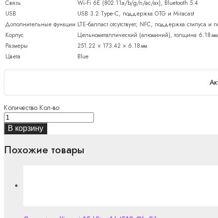
Связь
Wi‑Fi 6E (802.11a/b/g/n/ac/ax), Bluetooth 5.4
USB
USB 3.2 Type‑C, поддержка OTG и Miracast
Дополнительные функции
LTE‑балласт отсутствует; NFC, поддержка стилуса и
Корпус
Цельнометаллический (алюминий), толщина 6.18 мм,
Размеры
251.22 × 173.42 × 6.18 мм
Цвета
Blue
Ак
Количество
Кол-во
В корзину
Похожие товары