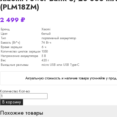
(PLM18ZM)
2 499
₽
Бренд
Xiaomi
Цвет
белый
Тип
портативный аккумулятор
Емкость (Вт*ч)
74 Вт·ч
Время зарядки
6 ч
Количество циклов зарядки
1050
Напряжение аккумулятора
5 В
Вес
420 г
Выходные разъемы
micro USB или USB Type-C
Актуальную стоимость и наличие товара уточняйте у прод
Количество
Кол-во
В корзину
Похожие товары