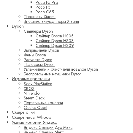
Poco F5 Pro
Poco F5
Poco C65
Планшеты Xiaomi
Внешние аккумуляторы Xiaomi
Dyson
Стайлеры Dyson
Стайлер Dyson HS05
Стайлер Dyson HS08
Стайлер Dyson HS09
Выпрямители Dyson
Фены Dyson
Расчески Dyson
Пылесосы Dyson
Увлажнители и очистители воздуха Dyson
Беспроводные наушники Dyson
Игровые приставки
Sony PlayStation
XBOX
Nintendo
Steam Deck
Портативные консоли
Oculus Quest
Смарт очки
Смарт часы Whoop
Умные колонки Яндекс
Яндекс Станции Дуо Макс
Яндекс Станции Макс