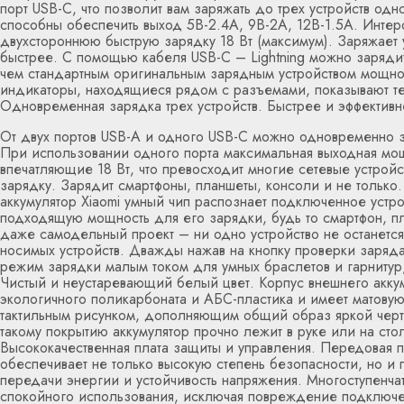
порт USB-C, что позволит вам заряжать до трех устройств од
способны обеспечить выход 5В-2.4А, 9В-2А, 12В-1.5А. Инте
двухстороннюю быструю зарядку 18 Вт (максимум). Заряжает 
быстрее. С помощью кабеля USB-C – Lightning можно зарядит
чем стандартным оригинальным зарядным устройством мощно
индикаторы, находящиеся рядом с разъемами, показывают т
Одновременная зарядка трех устройств. Быстрее и эффективн
От двух портов USB-A и одного USB-C можно одновременно за
При использовании одного порта максимальная выходная мощ
впечатляющие 18 Вт, что превосходит многие сетевые устройс
зарядку. Зарядит смартфоны, планшеты, консоли и не только
аккумулятор Xiaomi умный чип распознает подключенное устр
подходящую мощность для его зарядки, будь то смартфон, пл
даже самодельный проект – ни одно устройство не останетс
носимых устройств. Дважды нажав на кнопку проверки заряда
режим зарядки малым током для умных браслетов и гарнитур,
Чистый и неустаревающий белый цвет. Корпус внешнего аккум
экологичного поликарбоната и АБС-пластика и имеет матовую
тактильным рисунком, дополняющим общий образ яркой черт
такому покрытию аккумулятор прочно лежит в руке или на стол
Высококачественная плата защиты и управления. Передовая п
обеспечивает не только высокую степень безопасности, но и 
передачи энергии и устойчивость напряжения. Многоступенча
спокойного использования, исключая повреждение подключен