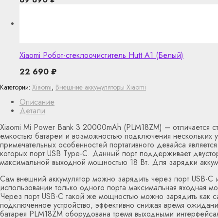
Xiaomi Робот-стеклоочиститель Hutt A1 (Белый)
22 690
₽
Категории:
Xiaomi
,
Внешние аккумуляторы Xiaomi
Описание
Детали
Xiaomi Mi Power Bank 3 20000mAh (PLM18ZM) – отличается с
емкостью батареи и возможностью подключения нескольких у
примечательных особенностей портативного девайса является
которых порт USB Type-C. Данный порт поддерживает двуст
максимальной выходной мощностью 18 Вт. Для зарядки аккум
Сам внешний аккумулятор можно зарядить через порт USB-C 
использовании только одного порта максимальная входная мо
Через порт USB-C такой же мощностью можно зарядить как са
подключенное устройство, эффективно снижая время ожидани
батарея PLM18ZM оборудована тремя выходными интерфейсам