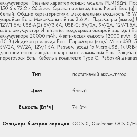
аккумулятора. Главные характеристики: модель PLM18ZM. Пр
150.6 х 72.2 х 26.3 мм. Страна производитель Китай. Вес (g)
белый. Общие характеристики: максимальная мощность 18 W
устройств Есть. Максимальный ток 3.6 A. Параметры (выход) 
12V/1.5A; USB-A(2):5V/3.6A; USB-C: 5V/3A, 9V/2A, 12V/1.5A.
usb-c аккумулятор И питание: поддержка быстрой зарядки Е
аккумулятора 20000 mAh. Фактическая емкость 12000 mAh. Вре
(10 Вт)Индикатор заряда Есть. Параметры (вход) Micro-USB: 
5V/2A, 9V/2A, 12V/1.5A. Разъем (вход) 1x Micro-USB, 1x USB-C
дополнительно защита от короткого замыкания Есть. Защита о
перегрузки Есть. Кабель в комплекте Type-C. Рабочий диапа
Тип
портативный аккумулятор
Цвет
белый
Емкость (Вт*ч)
74 Вт·ч
Стандарт быстрой зарядки
QC 3.0, Qualcomm QC3.0/H