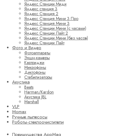
Яндекс Станции Миди
Яндекс станция 3
Яндекс Станция 2
Яндекс Станция Мини 3 Про
Яндекс Станция Мини 3
Яндекс Станции Мини (с часами)
Яндекс Станции Лайт 2
Яндекс Станции Мини (без часов)
Яндекс Станции Лайт
Фото и Видео
Фотоаппараты
Экшн-камеры
Картриджи
Микрофоны
Диктофоны
Стабилизаторы
Акустика
Beats
Harman/Kardon
Акустика JBL
Marshall
VLP
Momax
Ручные пылесосы
Роботы-стеклоочистители
Преимущества AppMag