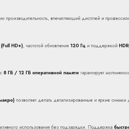
окую производительность, впечатляющий дисплей и професси
(Full HD+)
, частотой обновления
120 Гц
и поддержкой
HDR
 с
8 ГБ / 12 ГБ оперативной памяти
гарантирует молниенос
макро)
позволяет делать детализированные и яркие снимки 
активного использования без подзарядки. Поддержка
быстр