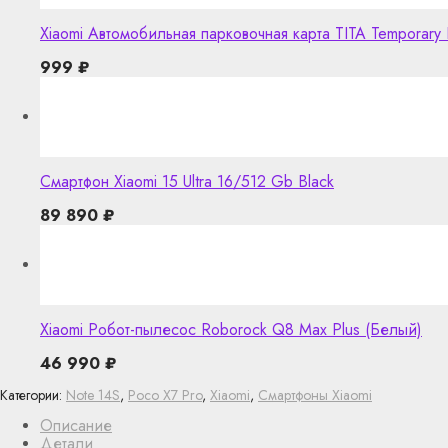
Xiaomi Автомобильная парковочная карта TITA Temporary 
999
₽
Смартфон Xiaomi 15 Ultra 16/512 Gb Black
89 890
₽
Xiaomi Робот-пылесос Roborock Q8 Max Plus (Белый)
46 990
₽
Категории:
Note 14S
,
Poco X7 Pro
,
Xiaomi
,
Смартфоны Xiaomi
Описание
Детали