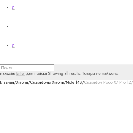
0
0
нажмите
Enter
для поиска
Showing all results:
Товары не найдены.
Главная
/
Xiaomi
/
Смартфоны Xiaomi
/
Note 14S
/
Смартфон Poco X7 Pro 12