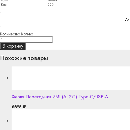
Вес
220 г
Ак
Количество
Кол-во
В корзину
Похожие товары
Xiaomi Переходник ZMI (AL271) Type-C/USB-A
699
₽