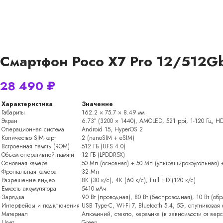
Смартфон Poco X7 Pro 12/512G
28 490
₽
Характеристика
Значение
Габариты
162.2 × 75.7 × 8.49 мм
Экран
6.73″ (3200 × 1440), AMOLED, 521 ppi, 1-120 Гц, HD
Операционная система
Android 15, HyperOS 2
Количество SIM-карт
2 (nanoSIM + eSIM)
Встроенная память (ROM)
512 ГБ (UFS 4.0)
Объем оперативной памяти
12 ГБ (LPDDR5X)
Основная камера
50 Мп (основная) + 50 Мп (ультраширокоугольная) 
Фронтальная камера
32 Мп
Разрешение видео
8K (30 к/с), 4K (60 к/с), Full HD (120 к/с)
Емкость аккумулятора
5410 мАч
Зарядка
90 Вт (проводная), 80 Вт (беспроводная), 10 Вт (обр
Интерфейсы и подключения
USB Type-C, Wi-Fi 7, Bluetooth 5.4, 5G, спутниковая
Материал
Алюминий, стекло, керамика (в зависимости от вер
Цвет
Green