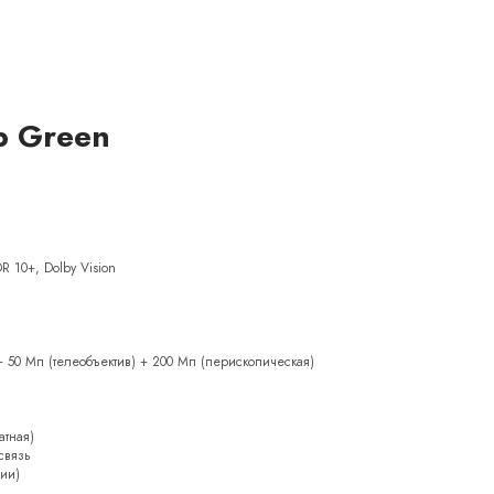
b Green
R 10+, Dolby Vision
+ 50 Мп (телеобъектив) + 200 Мп (перископическая)
атная)
 связь
сии)