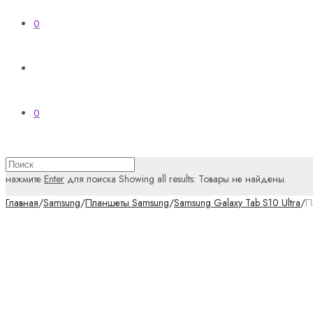
0
0
нажмите
Enter
для поиска
Showing all results:
Товары не найдены.
Главная
/
Samsung
/
Планшеты Samsung
/
Samsung Galaxy Tab S10 Ultra
/
П