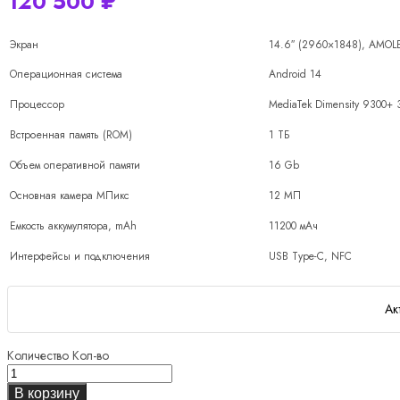
120 500
₽
Экран
14.6″ (2960×1848), AMOLE
Операционная система
Android 14
Процессор
MediaTek Dimensity 9300+ 
Встроенная память (ROM)
1 ТБ
Объем оперативной памяти
16 Gb
Основная камера МПикс
12 МП
Емкость аккумулятора, mAh
11200 мАч
Интерфейсы и подключения
USB Type-C, NFC
Ак
Количество
Кол-во
В корзину