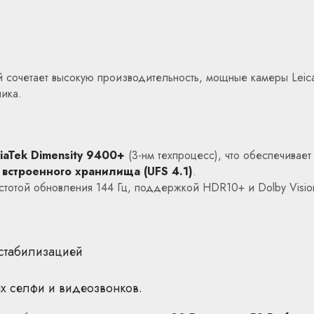
й сочетает высокую производительность, мощные камеры Lei
ника.
iaTek Dimensity 9400+
(3-нм техпроцесс), что обеспечивает
 встроенного хранилища (UFS 4.1)
.
стотой обновления 144 Гц, поддержкой HDR10+ и Dolby Visio
стабилизацией
ых селфи и видеозвонков.