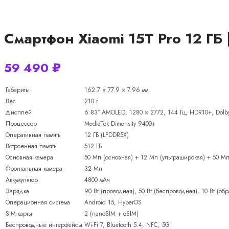
Смартфон Xiaomi 15T Pro 12 ГБ 
59 490
₽
Габариты
162.7 × 77.9 × 7.96 мм
Вес
210 г
Дисплей
6.83″ AMOLED, 1280 × 2772, 144 Гц, HDR10+, Dolby
Процессор
MediaTek Dimensity 9400+
Оперативная память
12 ГБ (LPDDR5X)
Встроенная память
512 ГБ
Основная камера
50 Мп (основная) + 12 Мп (ультраширокая) + 50 М
Фронтальная камера
32 Мп
Аккумулятор
4800 мАч
Зарядка
90 Вт (проводная), 50 Вт (беспроводная), 10 Вт (обр
Операционная система
Android 15, HyperOS
SIM-карты
2 (nanoSIM + eSIM)
Беспроводные интерфейсы
Wi-Fi 7, Bluetooth 5.4, NFC, 5G