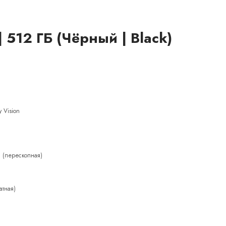
| 512 ГБ (Чёрный | Black)
 Vision
п (перескопная)
атная)