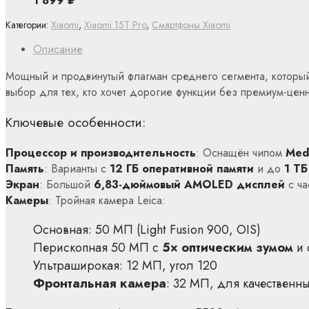
1 899
₽
Категории:
Xiaomi
,
Xiaomi 15T Pro
,
Смартфоны Xiaomi
Описание
Мощный и продвинутый флагман среднего сегмента, которы
выбор для тех, кто хочет дорогие функции без премиум-цен
Ключевые особенности:
Процессор и производительность
: Оснащён чипом
Med
Память
: Варианты с
12 ГБ оперативной памяти
и до
1 ТБ
Экран
: Большой
6,83-дюймовый AMOLED дисплей
с ча
Камеры
: Тройная камера Leica:
Основная: 50 МП (Light Fusion 900, OIS)
Перископная 50 МП с
5× оптическим зумом
и 
Ультраширокая: 12 МП, угол 120
Фронтальная камера
: 32 МП, для качественн