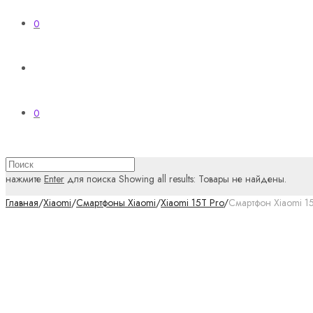
0
0
нажмите
Enter
для поиска
Showing all results:
Товары не найдены.
Главная
/
Xiaomi
/
Смартфоны Xiaomi
/
Xiaomi 15T Pro
/
Смартфон Xiaomi 15T