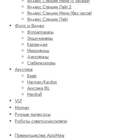
Яндекс Станции Мини (с часами)
Яндекс Станции Лайт 2
Яндекс Станции Мини (без часов)
Яндекс Станции Лайт
Фото и Видео
Фотоаппараты
Экшн-камеры
Картриджи
Микрофоны
Диктофоны
Стабилизаторы
Акустика
Beats
Harman/Kardon
Акустика JBL
Marshall
VLP
Momax
Ручные пылесосы
Роботы-стеклоочистители
Преимущества AppMag