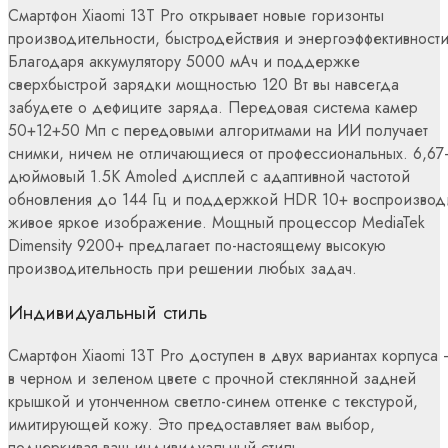
Смартфон Xiaomi 13T Pro открывает новые горизонты
производительности, быстродействия и энергоэффективности
Благодаря аккумулятору 5000 мАч и поддержке
сверхбыстрой зарядки мощностью 120 Вт вы навсегда
забудете о дефиците заряда. Передовая система камер
50+12+50 Мп с передовыми алгоритмами на ИИ получает
снимки, ничем не отличающиеся от профессиональных. 6,67
дюймовый 1.5К Amoled дисплей с адаптивной частотой
обновления до 144 Гц и поддержкой HDR 10+ воспроизвод
живое яркое изображение. Мощный процессор MediaTek
Dimensity 9200+ предлагает по-настоящему высокую
производительность при решении любых задач.
Индивидуальный стиль
Смартфон Xiaomi 13T Pro доступен в двух вариантах корпуса 
в черном и зеленом цвете с прочной стеклянной задней
крышкой и утонченном светло-синем оттенке с текстурой,
имитирующей кожу. Это предоставляет вам выбор,
подчеркивая ваш индивидуальный стиль.