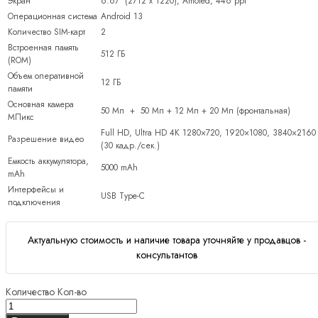
Экран
6.67″ (2712 х 1220), Amoled, 446 ppi
Операционная система
Android 13
Количество SIM-карт
2
Встроенная память
512 ГБ
(ROM)
Объем оперативной
12 ГБ
памяти
Основная камера
50 Мп + 50 Мп + 12 Мп + 20 Мп (фронтальная)
МПикс
Full HD, Ultra HD 4K 1280×720, 1920×1080, 3840×2160
Разрешение видео
(30 кадр./сек.)
Емкость аккумулятора,
5000 mAh
mAh
Интерфейсы и
USB Type-C
подключения
Актуальную стоимость и наличие товара уточняйте у продавцов -
консультантов
Количество
Кол-во