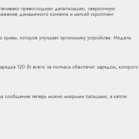
спечивают превосходную детализацию, сверхточную
ражение динамичного контента и мягкий скроллинг.
о краям, которое улучшает эргономику устройства. Модель
рядка 120 Вт всего за полчаса обеспечит зарядом, которого
ь на сообщение теперь можно мокрыми пальцами, а капли