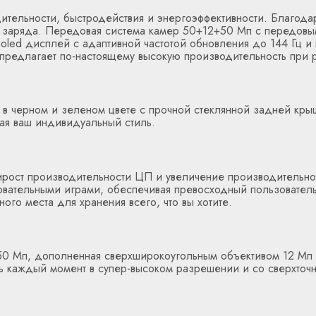
дительности, быстродействия и энергоэффективности. Благод
е заряда. Передовая система камер 50+12+50 Мп с передовы
oled дисплей с адаптивной частотой обновления до 144 Гц 
предлагает по-настоящему высокую производительность при
– в черном и зеленом цвете с прочной стеклянной задней крыш
ая ваш индивидуальный стиль.
рост производительности ЦП и увеличение производительнос
ательными играми, обеспечивая превосходный пользовательс
го места для хранения всего, что вы хотите.
а 50 Мп, дополненная сверхширокоугольным объективом 12 М
ь каждый момент в супер-высоком разрешении и со сверхточн