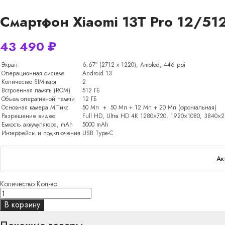
Смартфон Xiaomi 13T Pro 12/51
43 490
₽
Экран
6.67″ (2712 х 1220), Amoled, 446 ppi
Операционная система
Android 13
Количество SIM-карт
2
Встроенная память (ROM)
512 ГБ
Объем оперативной памяти
12 ГБ
Основная камера МПикс
50 Мп + 50 Мп + 12 Мп + 20 Мп (фронтальная)
Разрешение видео
Full HD, Ultra HD 4K 1280×720, 1920×1080, 3840×2
Емкость аккумулятора, mAh
5000 mAh
Интерфейсы и подключения
USB Type-C
Ак
Количество
Кол-во
В корзину