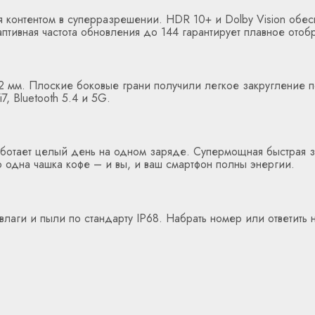
 контентом в суперразрешении. HDR 10+ и Dolby Vision обе
птивная частота обновления до 144 гарантирует плавное отоб
2 мм. Плоские боковые грани получили легкое закругление п
, Bluetooth 5.4 и 5G.
ботает целый день на одном заряде. Супермощная быстрая за
о одна чашка кофе – и вы, и ваш смартфон полны энергии.
влаги и пыли по стандарту IP68. Набрать номер или ответит