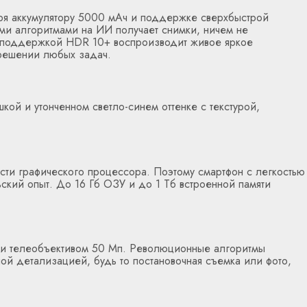
аря аккумулятору 5000 мАч и поддержке сверхбыстрой
ми алгоритмами на ИИ получает снимки, ничем не
и поддержкой HDR 10+ воспроизводит живое яркое
 решении любых задач.
кой и утонченном светло-синем оттенке с текстурой,
ти графического процессора. Поэтому смартфон с легкостью
кий опыт. До 16 Гб ОЗУ и до 1 Тб встроенной памяти
п и телеобъективом 50 Мп. Революционные алгоритмы
ой детализацией, будь то постановочная съемка или фото,