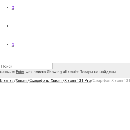
0
0
нажмите
Enter
для поиска
Showing all results:
Товары не найдены.
Главная
/
Xiaomi
/
Смартфоны Xiaomi
/
Xiaomi 13T Pro
/
Смартфон Xiaomi 13T