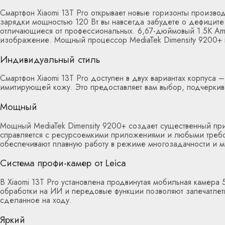
Смартфон Xiaomi 13T Pro открывает новые горизонты произво
зарядки мощностью 120 Вт вы навсегда забудете о дефицит
отличающиеся от профессиональных. 6,67-дюймовый 1.5К Am
изображение. Мощный процессор MediaTek Dimensity 9200+ 
Индивидуальный стиль
Смартфон Xiaomi 13T Pro доступен в двух вариантах корпуса 
имитирующей кожу. Это предоставляет вам выбор, подчеркив
Мощный
Мощный MediaTek Dimensity 9200+ создает существенный при
справляется с ресурсоемкими приложениями и любыми требов
обеспечивают плавную работу в режиме многозадачности и мно
Система профи-камер от Leica
В Xiaomi 13T Pro установлена продвинутая мобильная камер
обработки на ИИ и передовые функции позволяют запечатлет
сделанное на ходу.
Яркий