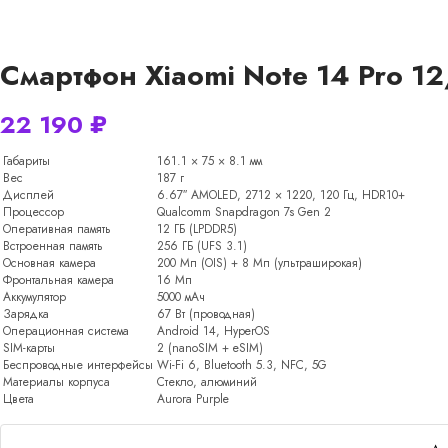
Смартфон Xiaomi Note 14 Pro 1
22 190
₽
Габариты
161.1 × 75 × 8.1 мм
Вес
187 г
Дисплей
6.67″ AMOLED, 2712 × 1220, 120 Гц, HDR10+
Процессор
Qualcomm Snapdragon 7s Gen 2
Оперативная память
12 ГБ (LPDDR5)
Встроенная память
256 ГБ (UFS 3.1)
Основная камера
200 Мп (OIS) + 8 Мп (ультраширокая)
Фронтальная камера
16 Мп
Аккумулятор
5000 мАч
Зарядка
67 Вт (проводная)
Операционная система
Android 14, HyperOS
SIM-карты
2 (nanoSIM + eSIM)
Беспроводные интерфейсы
Wi-Fi 6, Bluetooth 5.3, NFC, 5G
Материалы корпуса
Стекло, алюминий
Цвета
Aurora Purple