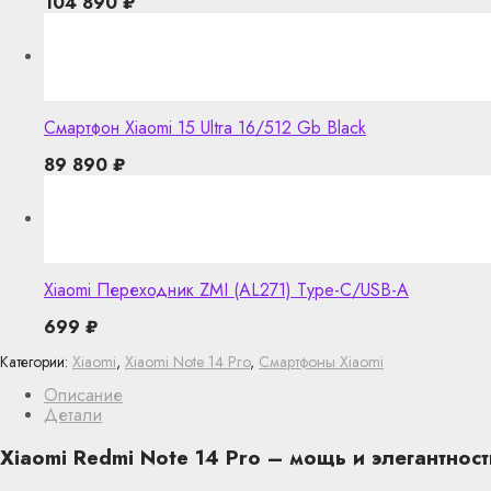
104 890
₽
Смартфон Xiaomi 15 Ultra 16/512 Gb Black
89 890
₽
Xiaomi Переходник ZMI (AL271) Type-C/USB-A
699
₽
Категории:
Xiaomi
,
Xiaomi Note 14 Pro
,
Смартфоны Xiaomi
Описание
Детали
Xiaomi Redmi Note 14 Pro – мощь и элегантност