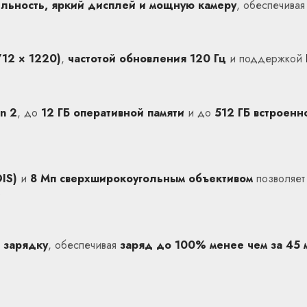
льность, яркий дисплей и мощную камеру
, обеспечива
712 × 1220)
,
частотой обновления 120 Гц
и поддержкой
n 2
, до
12 ГБ оперативной памяти
и до
512 ГБ встроенн
IS)
и
8 Мп сверхширокоугольным объективом
позволяе
.
 зарядку
, обеспечивая
заряд до 100% менее чем за 45 