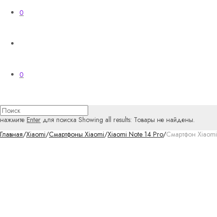
0
0
нажмите
Enter
для поиска
Showing all results:
Товары не найдены.
Главная
/
Xiaomi
/
Смартфоны Xiaomi
/
Xiaomi Note 14 Pro
/
Смартфон Xiaomi