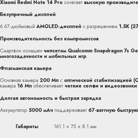
Xiaomi Redmi Note 14 Pro
сочетает
высокую производите
Безупречный дисплей
6.67-дюймовый
AMOLED-дисплей
с разрешением
1.5K (2
Производительность без компромиссов
Смартфон оснащен
чипсетом Qualcomm Snapdragon 7s Ge
многозадачности и мобильных игр
.
Флагманская камера
Основная камера
200 Мп
с
оптической стабилизацией (O
камера
16 Мп
обеспечивает
четкие селфи и видеозвонки
Долгая автономность и быстрая зарядка
Аккумулятор
5000 мАч
поддерживает
67-ваттную быструю
Габариты
161.1 × 75 × 8.1 мм