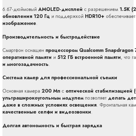
6.67-дюймовый
AMOLED-дисплей
с разрешением
1.5K (
обновления 120 Гц
и поддержкой
HDR10+
обеспечивае
изображение
.
Производительность и быстродействие
Смартфон оснащен
процессором Qualcomm Snapdragon 
оперативной памяти
и
512 ГБ встроенной памяти
, что 
и многозадачность
.
Система камер для профессиональной съемки
Основная камера
200 Мп
с
оптической стабилизацией (
ультраширокоугольным модулем
позволяет
делать де
даже в сложных условиях освещения
. Фронтальная ка
качественные селфи и видеозвонки
.
Долгая автономность и быстрая зарядка