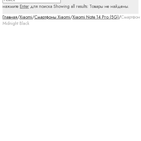
нажмите
Enter
для поиска
Showing all results:
Товары не найдены.
Главная
/
Xiaomi
/
Смартфоны Xiaomi
/
Xiaomi Note 14 Pro (5G)
/
Смартфон 
Midnight Black