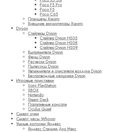
Poco F5 Pro
Poco F5
Poco C65
Планшеты Xiaomi
Внешние аккумуляторы Xiaomi
Dyson
Стайлеры Dyson
Стайлер Dyson HS05
Стайлер Dyson HS08
Стайлер Dyson HS09
Выпрямители Dyson
Фены Dyson
Расчески Dyson
Пылесосы Dyson
Увлажнители и очистители воздуха Dyson
Беспроводные наушники Dyson
Игровые приставки
Sony PlayStation
XBOX
Nintendo
Steam Deck
Портативные консоли
Oculus Quest
Смарт очки
Смарт часы Whoop
Умные колонки Яндекс
Яндекс Станции Дуо Макс