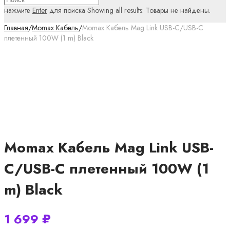
нажмите
Enter
для поиска
Showing all results:
Товары не найдены.
Главная
/
Momax Кабель
/
Momax Кабель Mag Link USB-C/USB-C
плетенный 100W (1 m) Black
Momax Кабель Mag Link USB-
C/USB-C плетенный 100W (1
m) Black
1 699
₽