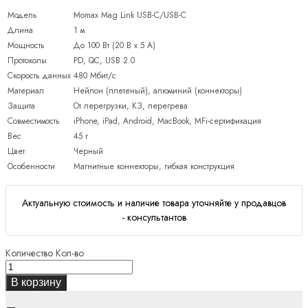
Модель
Momax Mag Link USB-C/USB-C
Длина
1 м
Мощность
До 100 Вт (20 В x 5 А)
Протоколы
PD, QC, USB 2.0
Скорость данных
480 Мбит/с
Материал
Нейлон (плетеный), алюминий (коннекторы)
Защита
От перегрузки, КЗ, перегрева
Совместимость
iPhone, iPad, Android, MacBook, MFi-сертификация
Вес
45 г
Цвет
Черный
Особенности
Магнитные коннекторы, гибкая конструкция
Актуальную стоимость и наличие товара уточняйте у продавцов
- консультантов
Количество
Кол-во
В корзину