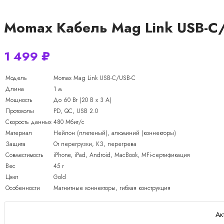
Momax Кабель Mag Link USB-C/
1 499
₽
Модель
Momax Mag Link USB-C/USB-C
Длина
1 м
Мощность
До 60 Вт (20 В x 3 А)
Протоколы
PD, QC, USB 2.0
Скорость данных
480 Мбит/с
Материал
Нейлон (плетеный), алюминий (коннекторы)
Защита
От перегрузки, КЗ, перегрева
Совместимость
iPhone, iPad, Android, MacBook, MFi-сертификация
Вес
45 г
Цвет
Gold
Особенности
Магнитные коннекторы, гибкая конструкция
Ак