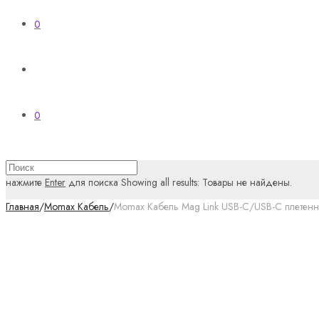
0
0
нажмите
Enter
для поиска
Showing all results:
Товары не найдены.
Главная
/
Momax Кабель
/
Momax Кабель Mag Link USB-C/USB-C плетен