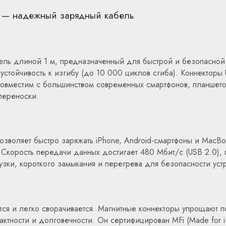
) — надежный зарядный кабель
ль длиной 1 м, предназначенный для быстрой и безопасной 
 устойчивость к изгибу (до 10 000 циклов сгиба). Коннектор
овместим с большинством современных смартфонов, планшето
переноски.
позволяет быстро заряжать iPhone, Android-смартфоны и MacB
. Скорость передачи данных достигает 480 Мбит/с (USB 2.0)
зки, короткого замыкания и перегрева для безопасности устр
ется и легко сворачивается. Магнитные коннекторы упрощают 
ктности и долговечности. Он сертифицирован MFi (Made for i