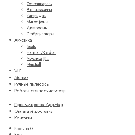
Фотоаппараты
Экшн-камеры
Картриджи
Микрофоны
Диктофоны
Стабилизаторы
Акустика
Beats
Harman/Kardon
Акустика JBL
Marshall
VLP
Momax
Ручные пылесосы
Роботы-стеклоочистители
Преимущества AppMag
Оплата и доставка
Контакты
Корзина
0
Вход