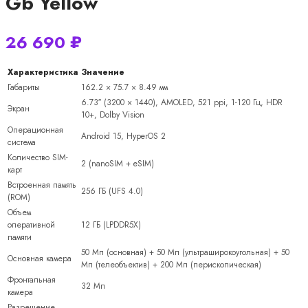
Gb Yellow
26 690
₽
Характеристика
Значение
Габариты
162.2 × 75.7 × 8.49 мм
6.73″ (3200 × 1440), AMOLED, 521 ppi, 1-120 Гц, HDR
Экран
10+, Dolby Vision
Операционная
Android 15, HyperOS 2
система
Количество SIM-
2 (nanoSIM + eSIM)
карт
Встроенная память
256 ГБ (UFS 4.0)
(ROM)
Объем
оперативной
12 ГБ (LPDDR5X)
памяти
50 Мп (основная) + 50 Мп (ультраширокоугольная) + 50
Основная камера
Мп (телеобъектив) + 200 Мп (перископическая)
Фронтальная
32 Мп
камера
Разрешение