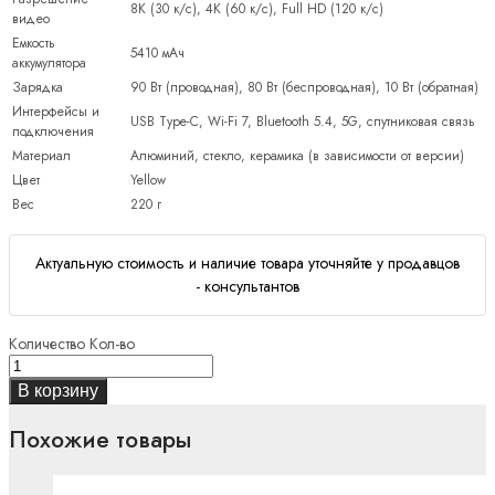
8K (30 к/с), 4K (60 к/с), Full HD (120 к/с)
видео
Емкость
5410 мАч
аккумулятора
Зарядка
90 Вт (проводная), 80 Вт (беспроводная), 10 Вт (обратная)
Интерфейсы и
USB Type-C, Wi-Fi 7, Bluetooth 5.4, 5G, спутниковая связь
подключения
Материал
Алюминий, стекло, керамика (в зависимости от версии)
Цвет
Yellow
Вес
220 г
Актуальную стоимость и наличие товара уточняйте у продавцов
- консультантов
Количество
Кол-во
В корзину
Похожие товары