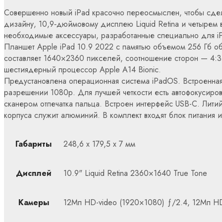
Совершенно новый iPad красочно переосмыслен, чтобы сдел
дизайну, 10,9‑дюймовому дисплею Liquid Retina и четырем в
необходимые аксессуары, разработанные специально для iP
Планшет Apple iPad 10.9 2022 с памятью объемом 256 Гб об
составляет 1640×2360 пикселей, соотношение сторон — 4:3.
шестиядерный процессор Apple A14 Bionic.
Предустановлена операционная система iPadOS. Встроенная
разрешении 1080р. Для лучшей четкости есть автофокусиро
сканером отпечатка пальца. Встроен интерфейс USB-C. Лит
корпуса служит алюминий. В комплект входят блок питания и
Габариты
248,6 x 179,5 x 7 мм
Дисплей
10.9" Liquid Retina 2360×1640 True Tone
Камеры
12Мп HD-video (1920×1080) ƒ/2.4, 12Мп HD