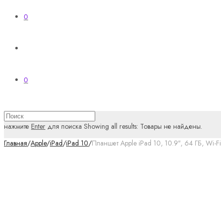
0
0
нажмите
Enter
для поиска
Showing all results:
Товары не найдены.
Главная
/
Apple
/
iPad
/
iPad 10
/
Планшет Apple iPad 10, 10.9″, 64 ГБ, Wi-Fi