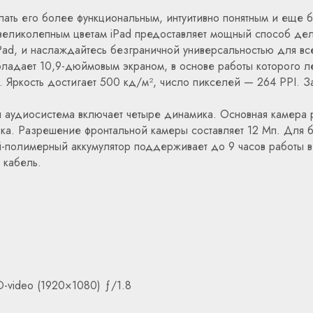
ать его более функциональным, интуитивно понятным и еще 
еликолепным цветам iPad предоставляет мощный способ делать
ad, и наслаждайтесь безграничной универсальностью для все
ладает 10,9-дюймовым экраном, в основе работы которого ле
 Яркость достигает 500 кд/м², число пикселей — 264 PPI. З
 аудиосистема включает четыре динамика. Основная камера 
вка. Разрешение фронтальной камеры составляет 12 Мп. Для 
ий-полимерный аккумулятор поддерживает до 9 часов работы 
 кабель.
-video (1920×1080) ƒ/1.8