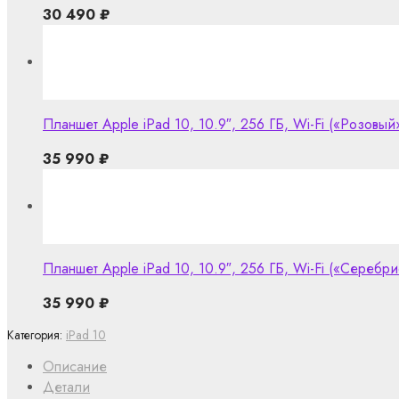
30 490
₽
Планшет Apple iPad 10, 10.9″, 256 ГБ, Wi-Fi («Розовый»
35 990
₽
Планшет Apple iPad 10, 10.9″, 256 ГБ, Wi-Fi («Серебрис
35 990
₽
Категория:
iPad 10
Описание
Детали