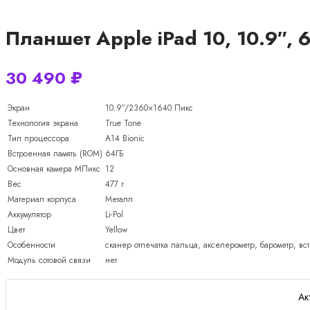
Планшет Apple iPad 10, 10.9″, 6
30 490
₽
Экран
10.9″/2360×1640 Пикс
Технология экрана
True Tone
Тип процессора
A14 Bionic
Встроенная память (ROM)
64ГБ
Основная камера МПикс
12
Вес
477 г
Материал корпуса
Металл
Аккумулятор
Li-Pol
Цвет
Yellow
Особенности
cканер отпечатка пальца, акселерометр, барометр, в
Модуль сотовой связи
нет
Ак