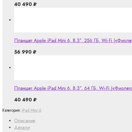
40 490
₽
Планшет Apple iPad Mini 6, 8.3″, 256 ГБ, Wi-Fi («Фиоле
56 990
₽
Планшет Apple iPad Mini 6, 8.3″, 64 ГБ, Wi-Fi («Фиолето
40 490
₽
Категория:
iPad Mini 6
Описание
Детали