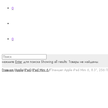
0
0
нажмите
Enter
для поиска
Showing all results:
Товары не найдены.
Главная
/
Apple
/
iPad
/
iPad Mini 6
/
Планшет Apple iPad Mini 6, 8.3″, 256 Г