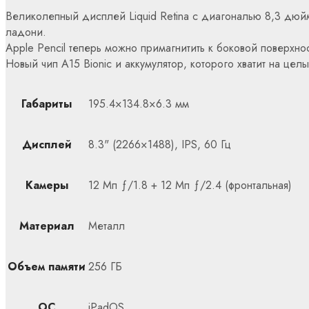
Великолепный дисплей Liquid Retina с диагональю 8,3 дюйм
ладони.
Apple Pencil теперь можно примагнитить к боковой поверхнос
Новый чип A15 Bionic и аккумулятор, которого хватит на цел
Габариты
195.4×134.8×6.3 мм
Дисплей
8.3" (2266×1488), IPS, 60 Гц
Камеры
12 Мп ƒ/1.8 + 12 Мп ƒ/2.4 (фронтальная)
Материал
Металл
Объем памяти
256 ГБ
ОС
iPadOS