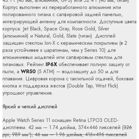
43.1 г (46 мм, алюминий, GPS) или 52.4 г (46 мм, титан).
Корпус выполнен из переработанного алюминия или
полированного титана с сапфировой задней панелью,
интегрирующей антенну для компактности. Доступные цвета
корпуса: Jet Black, Space Gray, Rose Gold, Silver
(алюминий) и Natural, Gold, Slate (титан). Дисплей
защищен стеклом Ion-X с керамическим покрытием (в 2
раза устойчивее к царапинам, чем у Series 10) для
алюминиевых моделей или сапфировым стеклом для
титановых. Рейтинг
IP6X
обеспечивает полную защиту от
пыли, а
WR50
(5 ATM) — водозащиту до 50 м для
плавания. Цифровая корона с тактильной отдачей, боковая
кнопка и поддержка жестов (Double Tap, Wrist Flick)
упрощают управление.
Яркий и четкий дисплей
Apple Watch Series 11 оснащен Retina LTPO3 OLED-
дисплеем: 42 мм — 1.74 дюйма, 374×446 пикселей (
326
ppi, 989 мм²); 46 мм — 1.96 дюйма, 416×496 пикселей