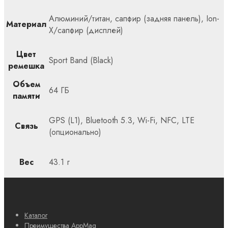
Алюминий/титан, сапфир (задняя панель), Ion-
Материал
X/сапфир (дисплей)
Цвет
Sport Band (Black)
ремешка
Объем
64 ГБ
памяти
GPS (L1), Bluetooth 5.3, Wi-Fi, NFC, LTE
Связь
(опционально)
Вес
43.1 г
Каталог
Преимущества AppMag