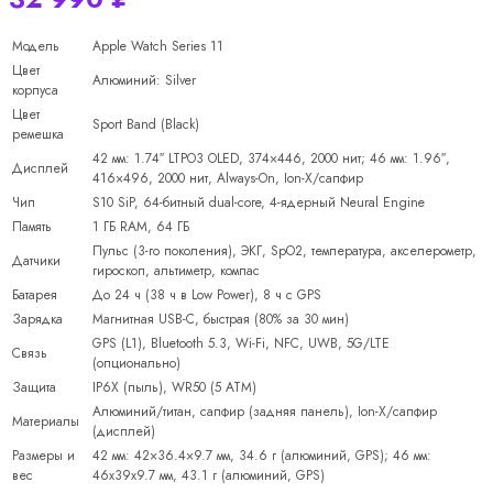
Модель
Apple Watch Series 11
Цвет
Алюминий: Silver
корпуса
Цвет
Sport Band (Black)
ремешка
42 мм: 1.74″ LTPO3 OLED, 374×446, 2000 нит; 46 мм: 1.96″,
Дисплей
416×496, 2000 нит, Always-On, Ion-X/сапфир
Чип
S10 SiP, 64-битный dual-core, 4-ядерный Neural Engine
Память
1 ГБ RAM, 64 ГБ
Пульс (3-го поколения), ЭКГ, SpO2, температура, акселерометр,
Датчики
гироскоп, альтиметр, компас
Батарея
До 24 ч (38 ч в Low Power), 8 ч с GPS
Зарядка
Магнитная USB-C, быстрая (80% за 30 мин)
GPS (L1), Bluetooth 5.3, Wi-Fi, NFC, UWB, 5G/LTE
Связь
(опционально)
Защита
IP6X (пыль), WR50 (5 ATM)
Алюминий/титан, сапфир (задняя панель), Ion-X/сапфир
Материалы
(дисплей)
Размеры и
42 мм: 42×36.4×9.7 мм, 34.6 г (алюминий, GPS); 46 мм:
вес
46x39x9.7 мм, 43.1 г (алюминий, GPS)