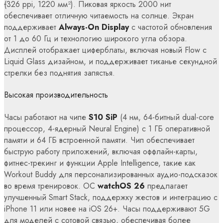
(
326 ppi, 1220 мм²). Пиковая яркость 2000 нит
обеспечивает отличную читаемость на солнце. Экран
поддерживает
Always-On Display
с частотой обновления
от 1 до 60 Гц и технологию широкого угла обзора.
Дисплей отображает циферблаты, включая новый Flow с
Liquid Glass дизайном, и поддерживает тиканье секундной
стрелки без поднятия запястья.
Высокая производительность
Часы работают на чипе
S10 SiP
(4 нм, 64-битный dual-core
процессор, 4-ядерный Neural Engine) с 1 ГБ оперативной
памяти и 64 ГБ встроенной памяти. Чип обеспечивает
быструю работу приложений, включая оффлайн-карты,
фитнес-трекинг и функции Apple Intelligence, такие как
Workout Buddy для персонализированных аудио-подсказок
во время тренировок. ОС
watchOS 26
предлагает
улучшенный Smart Stack, поддержку жестов и интеграцию с
iPhone 11 или новее на iOS 26+. Часы поддерживают 5G
для моделей с сотовой связью, обеспечивая более