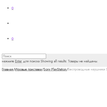
0
0
нажмите
Enter
для поиска
Showing all results:
Товары не найдены.
Главная
/
Игровые приставки
/
Sony PlayStation
/
Беспроводные наушники Son