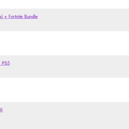
) + Fortnite Bundle
я PS5
й)