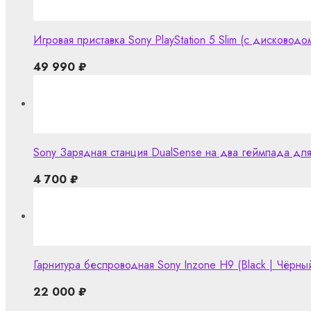
Игровая приставка Sony PlayStation 5 Slim (с дисководом
49 990
₽
Sony Зарядная станция DualSense на два геймпада дл
4 700
₽
Гарнитура беспроводная Sony Inzone H9 (Black | Чёрны
22 000
₽