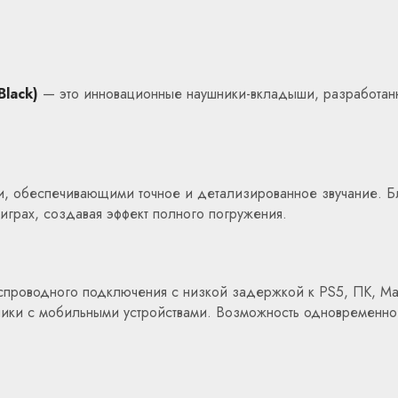
lack)
— это инновационные наушники-вкладыши, разработанн
и, обеспечивающими точное и детализированное звучание.
Б
играх, создавая эффект полного погружения.
проводного подключения с низкой задержкой к PS5, ПК, Mac и 
ники с мобильными устройствами.
Возможность одновременног