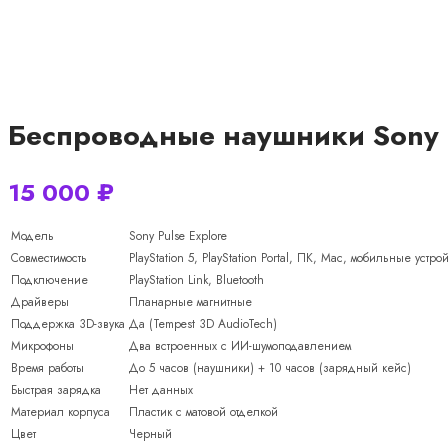
Беспроводные наушники Sony PU
15 000
₽
Модель
Sony Pulse Explore
Совместимость
PlayStation 5, PlayStation Portal, ПК, Mac, мобильные устро
Подключение
PlayStation Link, Bluetooth
Драйверы
Планарные магнитные
Поддержка 3D-звука
Да (Tempest 3D AudioTech)
Микрофоны
Два встроенных с ИИ-шумоподавлением
Время работы
До 5 часов (наушники) + 10 часов (зарядный кейс)
Быстрая зарядка
Нет данных
Материал корпуса
Пластик с матовой отделкой
Цвет
Черный