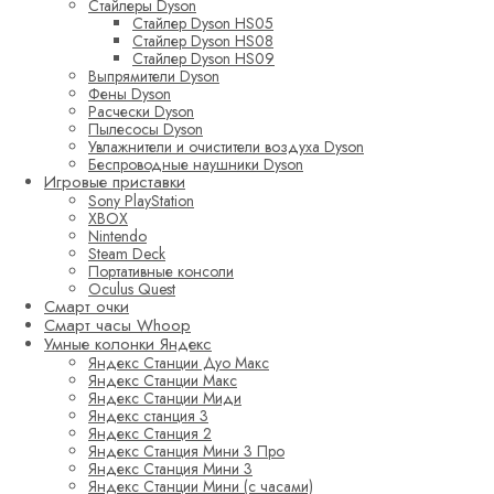
Стайлеры Dyson
Стайлер Dyson HS05
Стайлер Dyson HS08
Стайлер Dyson HS09
Выпрямители Dyson
Фены Dyson
Расчески Dyson
Пылесосы Dyson
Увлажнители и очистители воздуха Dyson
Беспроводные наушники Dyson
Игровые приставки
Sony PlayStation
XBOX
Nintendo
Steam Deck
Портативные консоли
Oculus Quest
Смарт очки
Смарт часы Whoop
Умные колонки Яндекс
Яндекс Станции Дуо Макс
Яндекс Станции Макс
Яндекс Станции Миди
Яндекс станция 3
Яндекс Станция 2
Яндекс Станция Мини 3 Про
Яндекс Станция Мини 3
Яндекс Станции Мини (с часами)