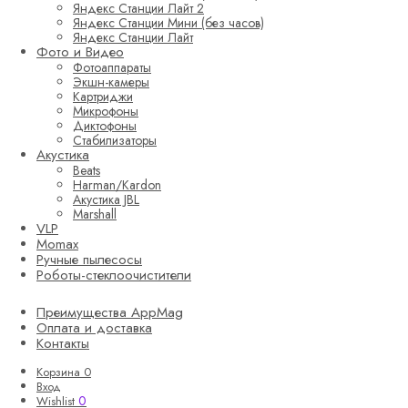
Яндекс Станции Лайт 2
Яндекс Станции Мини (без часов)
Яндекс Станции Лайт
Фото и Видео
Фотоаппараты
Экшн-камеры
Картриджи
Микрофоны
Диктофоны
Стабилизаторы
Акустика
Beats
Harman/Kardon
Акустика JBL
Marshall
VLP
Momax
Ручные пылесосы
Роботы-стеклоочистители
Преимущества AppMag
Оплата и доставка
Контакты
Корзина
0
Вход
0
Wishlist