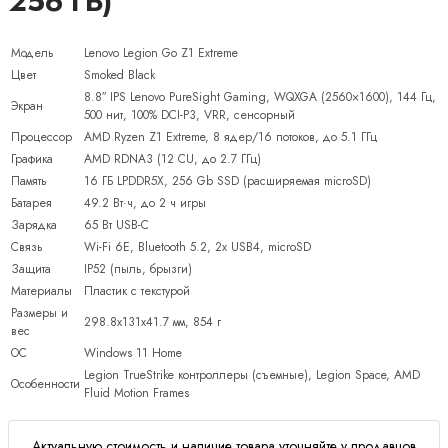
256 ГБ)
Модель
Lenovo Legion Go Z1 Extreme
Цвет
Smoked Black
8.8″ IPS Lenovo PureSight Gaming, WQXGA (2560×1600), 144 Гц,
Экран
500 нит, 100% DCI-P3, VRR, сенсорный
Процессор
AMD Ryzen Z1 Extreme, 8 ядер/16 потоков, до 5.1 ГГц
Графика
AMD RDNA3 (12 CU, до 2.7 ГГц)
Память
16 ГБ LPDDR5X, 256 Gb SSD (расширяемая microSD)
Батарея
49.2 Вт·ч, до 2 ч игры
Зарядка
65 Вт USB-C
Связь
Wi-Fi 6E, Bluetooth 5.2, 2x USB4, microSD
Защита
IP52 (пыль, брызги)
Материалы
Пластик с текстурой
Размеры и
298.8x131x41.7 мм, 854 г
вес
ОС
Windows 11 Home
Legion TrueStrike контроллеры (съемные), Legion Space, AMD
Особенности
Fluid Motion Frames
Актуальную стоимость и наличие товара уточняйте у продавцов