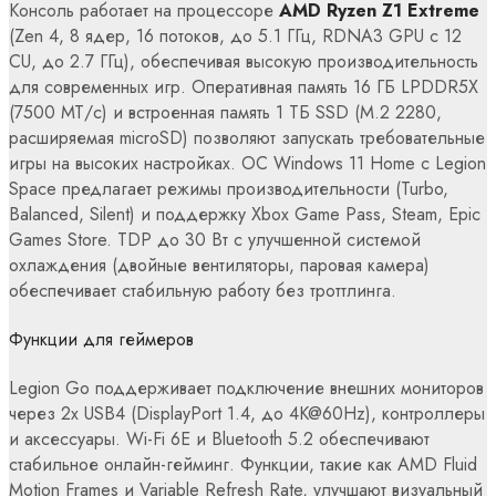
Консоль работает на процессоре
AMD Ryzen Z1 Extreme
(Zen 4, 8 ядер, 16 потоков, до 5.1 ГГц, RDNA3 GPU с 12
CU, до 2.7 ГГц), обеспечивая высокую производительность
для современных игр. Оперативная память 16 ГБ LPDDR5X
(7500 МТ/с) и встроенная память 1 ТБ SSD (M.2 2280,
расширяемая microSD) позволяют запускать требовательные
игры на высоких настройках. ОС Windows 11 Home с Legion
Space предлагает режимы производительности (Turbo,
Balanced, Silent) и поддержку Xbox Game Pass, Steam, Epic
Games Store. TDP до 30 Вт с улучшенной системой
охлаждения (двойные вентиляторы, паровая камера)
обеспечивает стабильную работу без троттлинга.
Функции для геймеров
Legion Go поддерживает подключение внешних мониторов
через 2x USB4 (DisplayPort 1.4, до 4K@60Hz), контроллеры
и аксессуары. Wi-Fi 6E и Bluetooth 5.2 обеспечивают
стабильное онлайн-гейминг. Функции, такие как AMD Fluid
Motion Frames и Variable Refresh Rate, улучшают визуальный