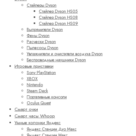
Стайлеры Dyson
Стайлер Dyson HS05
Стайлер Dyson HS08
Стайлер Dyson HS09
Выпрямители Dyson
Фены Dyson
Расчески Dyson
Пылесосы Dyson
Увлажнители и очистители воздуха Dyson
Беспроводные наушники Dyson
Игровые приставки
Sony PlayStation
XBOX
Nintendo
Steam Deck
Портативные консоли
Oculus Quest
Смарт очки
Смарт часы Whoop
Умные колонки Яндекс
Яндекс Станции Дуо Макс
Яндекс Станции Макс