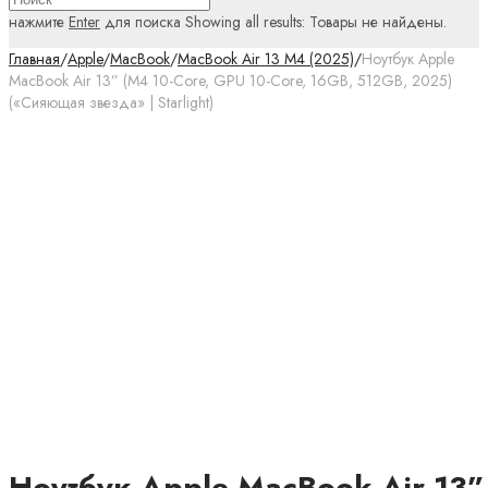
нажмите
Enter
для поиска
Showing all results:
Товары не найдены.
Главная
/
Apple
/
MacBook
/
MacBook Air 13 M4 (2025)
/
Ноутбук Apple
MacBook Air 13” (M4 10-Core, GPU 10-Core, 16GB, 512GB, 2025)
(«Сияющая звезда» | Starlight)
Ноутбук Apple MacBook Air 13”