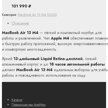
101 990
₽
Категория:
MacBook Air 13 M4 (2025)
Описание
MacBook Air 13 M4
— лёгкий и компактный ноутбук для
работы и развлечений. Чип
Apple M4
обеспечивает плавну
и быструю работу приложений, высокую энергоэффективност
и комфортную многозадачность.
Яркий
13-дюймовый Liquid Retina-дисплей
, тонкий
алюминиевый корпус и до
18 часов автономной работы
делают
MacBook Air 13 M4
идеальным выбором для учёбы
работы и повседневного использования на ходу.
Каталог
Преимущества AppMag