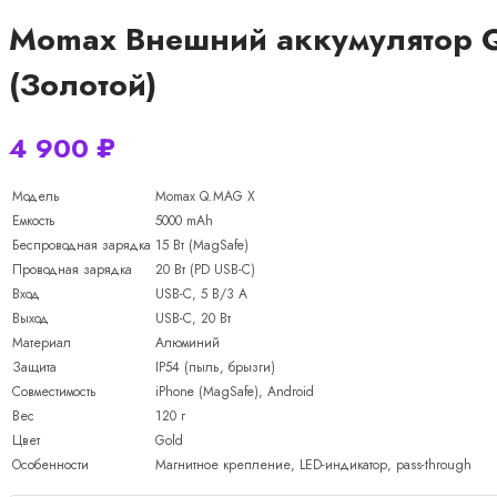
Momax Внешний аккумулятор Q
(Золотой)
4 900
₽
Модель
Momax Q.MAG X
Емкость
5000 mAh
Беспроводная зарядка
15 Вт (MagSafe)
Проводная зарядка
20 Вт (PD USB-C)
Вход
USB-C, 5 В/3 А
Выход
USB-C, 20 Вт
Материал
Алюминий
Защита
IP54 (пыль, брызги)
Совместимость
iPhone (MagSafe), Android
Вес
120 г
Цвет
Gold
Особенности
Магнитное крепление, LED-индикатор, pass-through