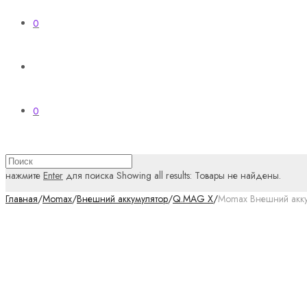
0
0
нажмите
Enter
для поиска
Showing all results:
Товары не найдены.
Главная
/
Momax
/
Внешний аккумулятор
/
Q.MAG X
/
Momax Внешний акку