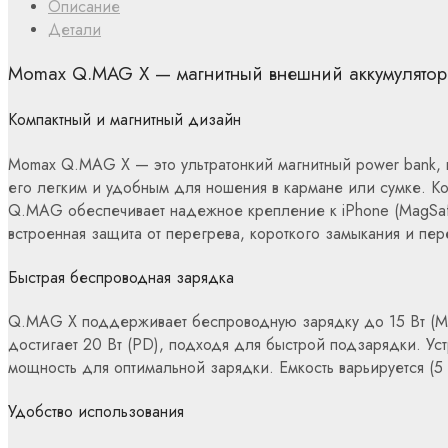
Описание
Детали
Momax Q.MAG X — магнитный внешний аккумулятор
Компактный и магнитный дизайн
Momax Q.MAG X — это ультратонкий магнитный power bank, п
его легким и удобным для ношения в кармане или сумке. Ко
Q.MAG обеспечивает надежное крепление к iPhone (MagSafe)
встроенная защита от перегрева, короткого замыкания и пер
Быстрая беспроводная зарядка
Q.MAG X поддерживает беспроводную зарядку до 15 Вт (Mag
достигает 20 Вт (PD), подходя для быстрой подзарядки. Уст
мощность для оптимальной зарядки. Емкость варьируется (
Удобство использования