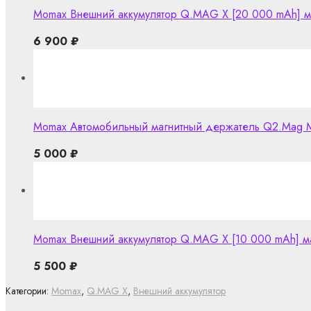
Momax Внешний аккумулятор Q.MAG X [20 000 mAh] ма
6 900
₽
Momax Автомобильный магнитный держатель Q2.Mag M
5 000
₽
Momax Внешний аккумулятор Q.MAG X [10 000 mAh] ма
5 500
₽
Категории:
Momax
,
Q.MAG X
,
Внешний аккумулятор