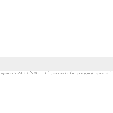
мулятор Q.MAG X [5 000 mAh] магнитный с беспроводной зарядкой (З