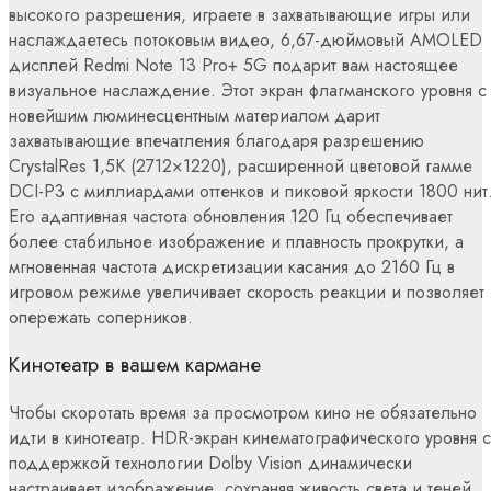
высокого разрешения, играете в захватывающие игры или
наслаждаетесь потоковым видео, 6,67-дюймовый AMOLED
дисплей Redmi Note 13 Pro+ 5G подарит вам настоящее
визуальное наслаждение. Этот экран флагманского уровня с
новейшим люминесцентным материалом дарит
захватывающие впечатления благодаря разрешению
CrystalRes 1,5K (2712×1220), расширенной цветовой гамме
DCI-P3 с миллиардами оттенков и пиковой яркости 1800 нит
Его адаптивная частота обновления 120 Гц обеспечивает
более стабильное изображение и плавность прокрутки, а
мгновенная частота дискретизации касания до 2160 Гц в
игровом режиме увеличивает скорость реакции и позволяет
опережать соперников.
Кинотеатр в вашем кармане
Чтобы скоротать время за просмотром кино не обязательно
идти в кинотеатр. HDR-экран кинематографического уровня с
поддержкой технологии Dolby Vision динамически
настраивает изображение, сохраняя живость света и теней.