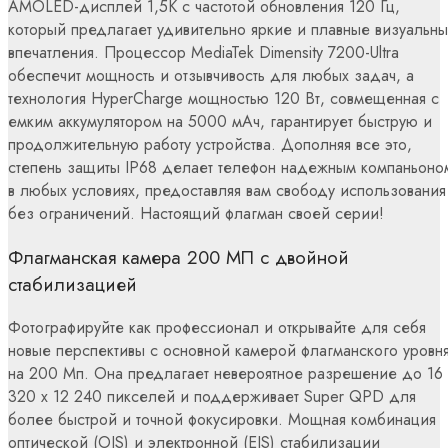
AMOLED-дисплей 1,5K с частотой обновления 120 Гц,
который предлагает удивительно яркие и плавные визуальн
впечатления. Процессор MediaTek Dimensity 7200-Ultra
обеспечит мощность и отзывчивость для любых задач, а
технология HyperCharge мощностью 120 Вт, совмещенная с
емким аккумулятором на 5000 мАч, гарантирует быструю и
продолжительную работу устройства. Дополняя все это,
степень защиты IP68 делает телефон надежным компаньоно
в любых условиях, предоставляя вам свободу использования
без ограничений. Настоящий флагман своей серии!
Флагманская камера 200 МП с двойной
стабилизацией
Фотографируйте как профессионал и открывайте для себя
новые перспективы с основной камерой флагманского уровн
на 200 Мп. Она предлагает невероятное разрешение до 16
320 x 12 240 пикселей и поддерживает Super QPD для
более быстрой и точной фокусировки. Мощная комбинация
оптической (OIS) и электронной (EIS) стабилизации