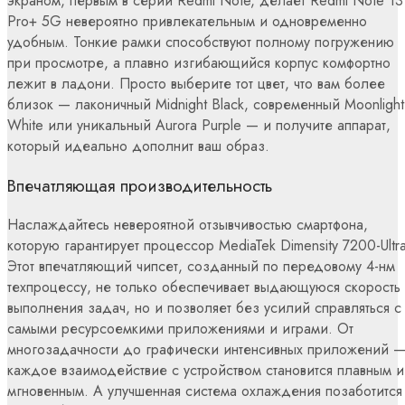
экраном, первым в серии Redmi Note, делает Redmi Note 13
Pro+ 5G невероятно привлекательным и одновременно
удобным. Тонкие рамки способствуют полному погружению
при просмотре, а плавно изгибающийся корпус комфортно
лежит в ладони. Просто выберите тот цвет, что вам более
близок — лаконичный Midnight Black, современный Moonlight
White или уникальный Aurora Purple — и получите аппарат,
который идеально дополнит ваш образ.
Впечатляющая производительность
Наслаждайтесь невероятной отзывчивостью смартфона,
которую гарантирует процессор MediaTek Dimensity 7200-Ultra
Этот впечатляющий чипсет, созданный по передовому 4-нм
техпроцессу, не только обеспечивает выдающуюся скорость
выполнения задач, но и позволяет без усилий справляться с
самыми ресурсоемкими приложениями и играми. От
многозадачности до графически интенсивных приложений 
каждое взаимодействие с устройством становится плавным и
мгновенным. А улучшенная система охлаждения позаботится