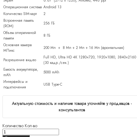
Экран
6.67″ (2712 х 1220), Amoled, 446 ppi
Операционная система
Android 13
Количество SIM-карт
2
Встроенная память
256 ГБ
(ROM)
Объем оперативной
8 ГБ
памяти
Основная камера
200 Мп + 8 Мп + 2 Мп + 16 Мп (фронтальная)
МПикс
Full HD, Ultra HD 4K 1280×720, 1920×1080, 3840×2160
Разрешение видео
(30 кадр./сек.)
Емкость аккумулятора,
5000 mAh
mAh
Интерфейсы и
USB Type-C
подключения
Актуальную стоимость и наличие товара уточняйте у продавцов -
консультантов
Количество
Кол-во