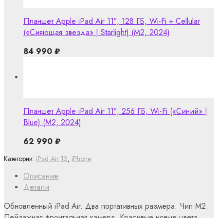
Планшет Apple iPad Air 11″, 128 ГБ, Wi-Fi + Cellular
(«Сияющая звезда» | Starlight) (M2, 2024)
84 990
₽
Планшет Apple iPad Air 11″, 256 ГБ, Wi-Fi («Синий» |
Blue) (M2, 2024)
62 990
₽
Категории:
iPad Air 13
,
iPhone
Описание
Детали
Обновленный iPad Air. Два портативных размера. Чип М2.
Пейзажная фронтальная камера. Красивые новые цвета.