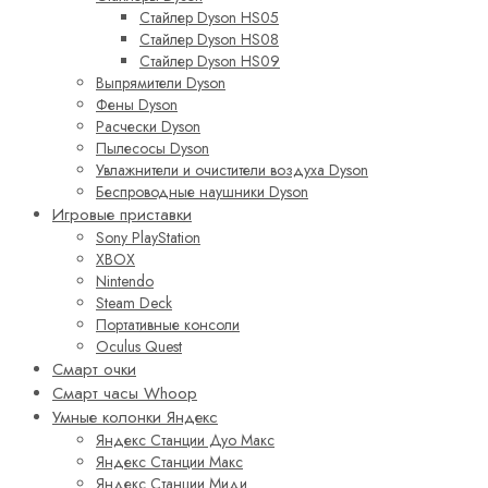
Стайлер Dyson HS05
Стайлер Dyson HS08
Стайлер Dyson HS09
Выпрямители Dyson
Фены Dyson
Расчески Dyson
Пылесосы Dyson
Увлажнители и очистители воздуха Dyson
Беспроводные наушники Dyson
Игровые приставки
Sony PlayStation
XBOX
Nintendo
Steam Deck
Портативные консоли
Oculus Quest
Смарт очки
Смарт часы Whoop
Умные колонки Яндекс
Яндекс Станции Дуо Макс
Яндекс Станции Макс
Яндекс Станции Миди