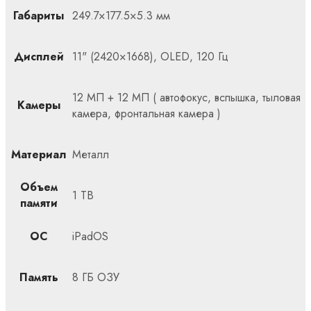
Габариты
249.7×177.5×5.3 мм
Дисплей
11" (2420×1668), OLED, 120 Гц
12 МП + 12 МП ( автофокус, вспышка, тыловая
Камеры
камера, фронтальная камера )
Материал
Металл
Объем
1 TB
памяти
ОС
iPadOS
Память
8 ГБ ОЗУ