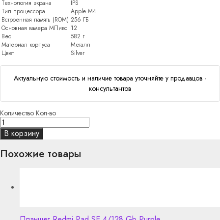
Технология экрана
IPS
Тип процессора
Apple M4
Встроенная память (ROM)
256 ГБ
Основная камера МПикс
12
Вес
582 г
Материал корпуса
Металл
Цвет
Silver
Актуальную стоимость и наличие товара уточняйте у продавцов -
консультантов
Количество
Кол-во
В корзину
Похожие товары
Планшет Redmi Pad SE 4/128 Gb Purple