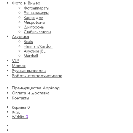
Фото и Видео
Фотоаппараты
Экшн-камеры
Картриджи
Микрофоны
Диктофоны
Стабилизаторы
Акустика
Beats
Harman/Kardon
Акустика JBL
Marshall
VLP
Momax
Ручные пылесосы
Роботы-стеклоочистители
Преимущества AppMag
Оплата и доставка
Контакты
Корзина
0
Вход
0
Wishlist