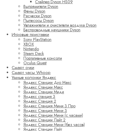
Стайлер Dyson HS09
Выпрямители Dyson
Фены Dyson
Расчески Dyson
Пылесосы Dyson
Увлажнители и очистители воздуха Dyson
Беспроводные наушники Dyson
Игровые приставки
Sony PlayStation
XBOX
Nintendo
Steam Deck
Портативные консоли
Oculus Quest
Смарт очки
Смарт часы Whoop
Умные колонки Яндекс
Яндекс Станции Дуо Макс
Яндекс Станции Макс
Яндекс Станции Миди
Яндекс станция 3
Яндекс Станция 2
Яндекс Станция Мини 3 Про
Яндекс Станция Мини 3
Яндекс Станции Мини (с часами)
Яндекс Станции Лайт 2
Яндекс Станции Мини (без часов)
Яндекс Станции Лайт