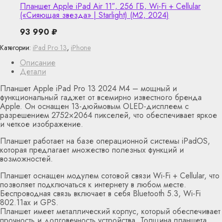
Планшет Apple iPad Air 11″, 256 ГБ, Wi-Fi + Cellular
(«Сияющая звезда» | Starlight) (M2, 2024)
93 990
₽
Категории:
iPad Pro 13
,
iPhone
Описание
Детали
Планшет Apple iPad Pro 13 2024 M4 – мощный и
функциональный гаджет от всемирно известного бренда
Apple. Он оснащен 13-дюймовым OLED-дисплеем с
разрешением 2752×2064 пикселей, что обеспечивает яркое
и четкое изображение.
Планшет работает на базе операционной системы iPadOS,
которая предлагает множество полезных функций и
возможностей.
Планшет оснащен модулем сотовой связи Wi-Fi + Cellular, что
позволяет подключаться к интернету в любом месте.
Беспроводная связь включает в себя Bluetooth 5.3, Wi-Fi
802.11ax и GPS.
Планшет имеет металлический корпус, который обеспечивает
прочность и долговечность устройства. Толщина планшета