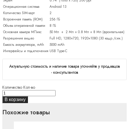
Экран
6.74″ (1600 x 720) 260 ppi
Операционная система
Android 13
Количество SIM-карт
2
Встроенная память (ROM)
256 ГБ
Объем оперативной памяти
8 ГБ
Основная камера МПикс
50 Мп + 2 Мп + 0.8 Мп + 8 Мп (фронтальная)
Разрешение видео
Full HD, 1280×720, 1920×1080 (30 кадр./сек.)
Емкость аккумулятора, mAh
5000 mAh
Интерфейсы и подключения
USB Type-C
Актуальную стоимость и наличие товара уточняйте у продавцов
- консультантов
Количество
Кол-во
В корзину
Похожие товары